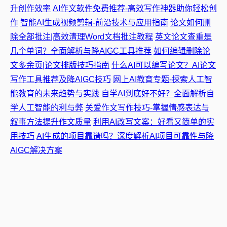
升创作效率
AI作文软件免费推荐-高效写作神器助你轻松创
作
智能AI生成视频剪辑-前沿技术与应用指南
论文如何删
除全部批注|高效清理Word文档批注教程
英文论文查重是
几个单词？全面解析与降AIGC工具推荐
如何编辑删除论
文多余页|论文排版技巧指南
什么AI可以编写论文？AI论文
写作工具推荐及降AIGC技巧
网上AI教育专题-探索人工智
能教育的未来趋势与实践
自学AI到底好不好？全面解析自
学人工智能的利与弊
关爱作文写作技巧-掌握情感表达与
叙事方法提升作文质量
利用AI改写文案：好看又简单的实
用技巧
AI生成的项目靠谱吗？深度解析AI项目可靠性与降
AIGC解决方案