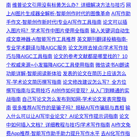
南
维普论文引用没有标黄怎么办？详细解决方法与技巧
网
上AI图片生成器全解析-智能创作时代的图像革命
AI写作助
手作文-智能创作新时代|专业AI写作工具指南
论文可以插
入图片吗？学术写作中图片使用全指南
输入关键词自动生
成文章神器-AI智能写作工具推荐
英文期刊翻译投稿指南-
专业学术翻译与降AIGC服务
论文怎样去掉点|学术写作技
巧与降AIGC工具指南
论文的参考文献都是哪里找的？10
个权威来源+小发猫降AIGC工具使用指南
微信读书AI朗读
功能详解-智能阅读新体验
发表的论文在简历上应该怎么
写-学术论文简历撰写指南
论文修改建议怎么写？全方位
撰写指南与实用技巧
AI创作如何变现？从入门到精通的实
战指南
自己写论文怎么发布到知网-学术论文发表完整指
南
很多推荐AI写作的是骗子吗？揭秘AI写作骗局与真相
输
入什么可以让AI写毕业论文？AI论文写作提示词指南
论文
中如何插入文档？详细教程与技巧|学术写作指南
AI作文免
费App推荐-智能写作助手助力提升写作水平
去AI化写作指