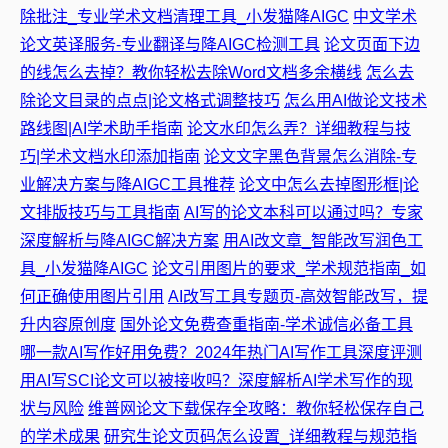
除批注_专业学术文档清理工具_小发猫降AIGC
中文学术
论文英译服务-专业翻译与降AIGC检测工具
论文页面下边
的线怎么去掉？教你轻松去除Word文档多余横线
怎么去
除论文目录的点点|论文格式调整技巧
怎么用AI做论文技术
路线图|AI学术助手指南
论文水印怎么弄？详细教程与技
巧|学术文档水印添加指南
论文文字黑色背景怎么消除-专
业解决方案与降AIGC工具推荐
论文中怎么去掉图形框|论
文排版技巧与工具指南
AI写的论文本科可以通过吗？专家
深度解析与降AIGC解决方案
用AI改文章_智能改写润色工
具_小发猫降AIGC
论文引用图片的要求_学术规范指南_如
何正确使用图片引用
AI改写工具专题页-高效智能改写，提
升内容原创度
国外论文免费查重指南-学术诚信必备工具
哪一款AI写作好用免费？2024年热门AI写作工具深度评测
用AI写SCI论文可以被接收吗？深度解析AI学术写作的现
状与风险
维普网论文下载保存全攻略：教你轻松保存自己
的学术成果
研究生论文页码怎么设置_详细教程与规范指