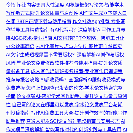
令指南-让内容更具人性温度
AI根据框架写论文-智能学术
写作新方式|提升论文质量与原创性
AI作文生成器下载入口
在哪-78TP正版下载与使用指南
作文批改App推荐-专业写
作辅导工具精选指南
有AI代写吗？深度解析AI写作工具与
降AIGC技术-专业指南
AI文档转PPT全攻略：智能工具让
办公效率翻倍
去AI化图片技巧与方法|让图片更自然真实
AI文字生成短视频需不需要版权？深度解析AI创作与版权
风险
毕业论文免费修改软件推荐与使用指南-提升论文质
量必备工具
成人写作培训班报名指南-专业写作培训课程
推荐与报名攻略
AI都收费吗？全面解析AI服务收费模式与
免费选择
怎样上知网查已发表的论文-学术论文检索完整
指南
论文框架AI-智能学术写作助手，提升论文质量与原创
性
自己写的论文在哪里可以发表-学术论文发表平台与期
刊投稿指南
写作AI免费工具大全-提升创作效率的智能写作
助手推荐
普通人能发SCI论文吗？完整指南与实用技巧
AI
作文项目深度解析-智能写作时代的创新实践与工具应用
AI