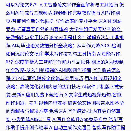
可以写论文吗？人工智能论文写作全面解析与工具指南
怎
么用AI生成背景视频-AI视频制作完整教程指南
AI写作网
页-智能创作新时代|提升写作效率的专业平台
去AI化网站
专题-打造真实自然的内容体验
大学生如何发表期刊论文-
完整指南与实用技巧
论文去重是什么？详解方法与工具推
荐
AI写毕业论文数据分析全攻略：从写作到降AIGC检测
如何添加论文批注|学术写作技巧与工具指南
AI真能写作
吗？深度解析人工智能写作能力与局限性
网上的AI视频制
作全攻略-从入门到精通的AI视频创作指南
写作收益怎么
赚-2024年写作赚钱全攻略与实用技巧
用AI修改原视频全
攻略：高效优化视频内容的实用技巧
AI软件手机版下载安
装-最新AI应用免费下载指南
AI文字生成短视频短句-智能
创作利器，提升视频内容效率
维普论文检测报告水印不全
问题解析与解决方案
免费去AI写作痕迹-让内容更自然真
实|小发猫降AIGC工具
AI写作文软件App免费推荐-智能写
作助手提升创作效率
AI自动生成作文题目-智能写作助手提