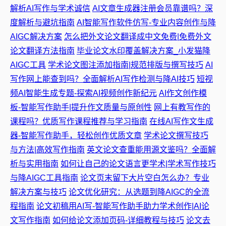
解析AI写作与学术诚信
AI文章生成器注册会员靠谱吗？深
度解析与避坑指南
AI智能写作软件仿写-专业内容创作与降
AIGC解决方案
怎么把外文论文翻译成中文免费|免费外文
论文翻译方法指南
毕业论文水印覆盖解决方案_小发猫降
AIGC工具
学术论文图注添加指南|规范排版与撰写技巧
AI
写作网上能查到吗？全面解析AI写作检测与降AI技巧
短视
频AI智能生成专题-探索AI视频创作新纪元
AI作文创作模
板-智能写作助手|提升作文质量与原创性
网上有教写作的
课程吗？优质写作课程推荐与学习指南
在线AI写作文生成
器-智能写作助手，轻松创作优质文章
学术论文撰写技巧
与方法|高效写作指南
英文论文查重能用源文鉴吗？全面解
析与实用指南
如何让自己的论文语言更学术|学术写作技巧
与降AIGC工具指南
论文页末留下大片空白怎么办？专业
解决方案与技巧
论文优化研究：从选题到降AIGC的全流
程指南
论文初稿用AI写-智能写作助手助力学术创作|AI论
文写作指南
如何给论文添加页码-详细教程与技巧
论文去