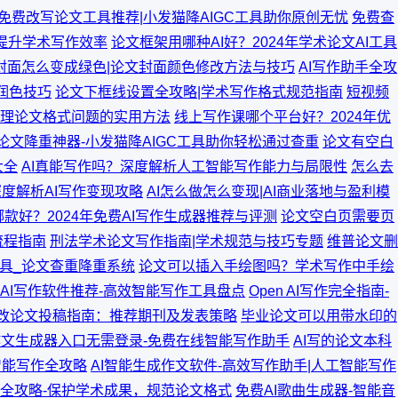
I免费改写论文工具推荐|小发猫降AIGC工具助你原创无忧
免费查
，提升学术写作效率
论文框架用哪种AI好？2024年学术论文AI工具
封面怎么变成绿色|论文封面颜色修改方法与技巧
AI写作助手全攻
与润色技巧
论文下框线设置全攻略|学术写作格式规范指南
短视频
理论文格式问题的实用方法
线上写作课哪个平台好？2024年优
论文降重神器-小发猫降AIGC工具助你轻松通过查重
论文有空白
大全
AI真能写作吗？深度解析人工智能写作能力与局限性
怎么去
度解析AI写作变现攻略
AI怎么做怎么变现|AI商业落地与盈利模
款好？2024年免费AI写作生成器推荐与评测
论文空白页需要页
流程指南
刑法学术论文写作指南|学术规范与技巧专题
维普论文删
工具_论文查重降重系统
论文可以插入手绘图吗？学术写作中手绘
AI写作软件推荐-高效智能写作工具盘点
Open AI写作完全指南-
改论文投稿指南：推荐期刊及发表策略
毕业论文可以用带水印的
作文生成器入口无需登录-免费在线智能写作助手
AI写的论文本科
智能写作全攻略
AI智能生成作文软件-高效写作助手|人工智能写作
全攻略-保护学术成果，规范论文格式
免费AI歌曲生成器-智能音