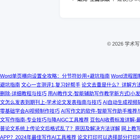
© 2026 
Word单页横向设置全攻略：分节符妙用+避坑指南
Word流程
避坑指南
文心一言测评1,复习好帮手
论文去重是什么？详解方
删除-详细教程与技巧
用AI教作文-智能辅助写作教学新方式|小
文怎么发表到期刊上-学术论文发表指南与技巧
AI自动生成视
零基础学会AI视频制作技巧
AI写作文的软件-智能写作助手推荐与
文写作指南-专业技巧与降AIGC工具推荐
豆包AI收费标准详解
普论文系统上传论文后格式乱了？原因及解决方法详解
网上教
APP？2024年最佳写作AI工具推荐
论文打印可以选择部分打印