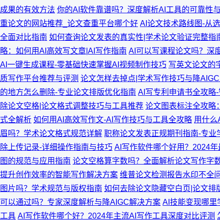
成果的有效方法
你的AI软件靠谱吗？深度解析AI工具的可靠性
重论文的网站推荐_论文查重平台哪个好
AI论文技术路线图-从
全面对比指南
如何查询论文发表的真实性|学术论文验证完整指
略：如何用AI高效写文章|AI写作指南
AI可以写课程论文吗？深
AI一键生成课程-零基础快速掌握AI视频制作技巧
写英文论文的
质写作平台推荐与评测
论文怎样去掉点|学术写作技巧与降AIG
的地方怎么删除-专业论文排版优化指南
AI写专利申请书全攻略
除论文空格|论文格式调整技巧与工具推荐
论文图表标注全攻略：
式全解析
如何用AI高效写作文-AI写作技巧与工具全攻略
用什么
眉吗？学术论文格式规范详解
职称论文发表正规期刊指南-专业
除上传记录-详细操作指南与技巧
AI写作软件哪个好用？2024
图的规范与应用指南
论文空格算字数吗？全面解析论文写作字
提升创作效率的智能写作解决方案
维普论文检测报告水印不全
图片吗？学术规范与版权指南
如何去除论文隐藏空白页|论文排
可以通过吗？专家深度解析与降AIGC解决方案
AI技能变现哪
工具
AI写作软件哪个好？2024年主流AI写作工具深度对比评测