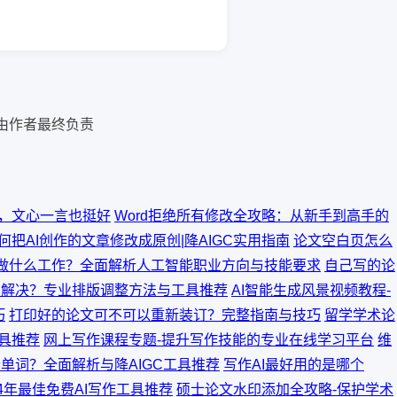
需由作者最终负责
，文心一言也挺好
Word拒绝所有修改全攻略：从新手到高手的
何把AI创作的文章修改成原创|降AIGC实用指南
论文空白页怎么
以做什么工作？全面解析人工智能职业方向与技能要求
自己写的论
么解决？专业排版调整方法与工具推荐
AI智能生成风景视频教程-
巧
打印好的论文可不可以重新装订？完整指南与技巧
留学学术论
具推荐
网上写作课程专题-提升写作技能的专业在线学习平台
维
单词？全面解析与降AIGC工具推荐
写作AI最好用的是哪个
24年最佳免费AI写作工具推荐
硕士论文水印添加全攻略-保护学术