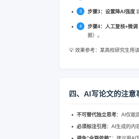
步骤3：设置降AI强度
步骤4：人工复核+微调
据）。
💡 效果参考：某高校研究生用
四、AI写论文的注意
不可替代独立思考
：AI仅
必须标注引用
：AI生成的
避免“全篇依赖”
：建议用A