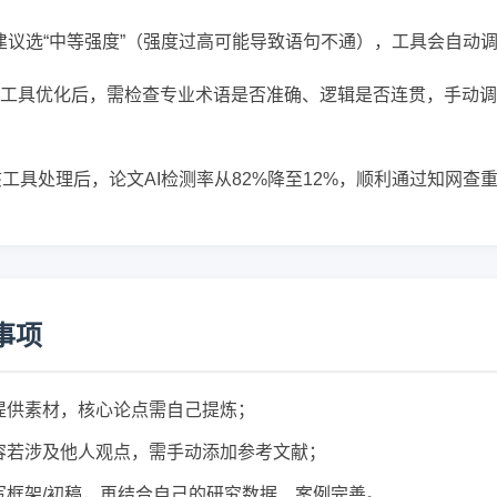
建议选“中等强度”（强度过高可能导致语句不通），工具会自动
工具优化后，需检查专业术语是否准确、逻辑是否连贯，手动调
该工具处理后，论文AI检测率从82%降至12%，顺利通过知网查
事项
能提供素材，核心论点需自己提炼；
内容若涉及他人观点，需手动添加参考文献；
I写框架/初稿，再结合自己的研究数据、案例完善。