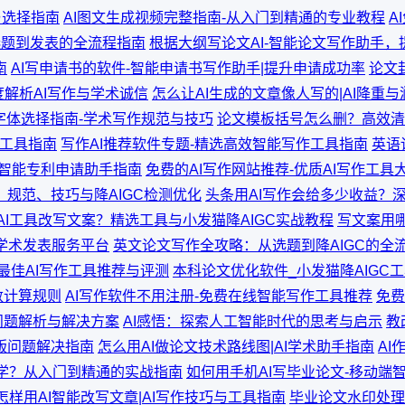
与选择指南
AI图文生成视频完整指南-从入门到精通的专业教程
A
选题到发表的全流程指南
根据大纲写论文AI-智能论文写作助手
南
AI写申请书的软件-智能申请书写作助手|提升申请成功率
论文
度解析AI写作与学术诚信
怎么让AI生成的文章像人写的|AI降重
字体选择指南-学术写作规范与技巧
论文模板括号怎么删？高效清
C工具指南
写作AI推荐软件专题-精选高效智能写作工具指南
英语
-智能专利申请助手指南
免费的AI写作网站推荐-优质AI写作工具
规范、技巧与降AIGC检测优化
头条用AI写作会给多少收益？深
AI工具改写文案？精选工具与小发猫降AIGC实战教程
写文案用哪
学术发表服务平台
英文论文写作全攻略：从选题到降AIGC的全
年最佳AI写作工具推荐与评测
本科论文优化软件_小发猫降AIGC
数计算规则
AI写作软件不用注册-免费在线智能写作工具推荐
免费
问题解析与解决方案
AI感悟：探索人工智能时代的思考与启示
教
版问题解决指南
怎么用AI做论文技术路线图|AI学术助手指南
AI
里学？从入门到精通的实战指南
如何用手机AI写毕业论文-移动端
怎样用AI智能改写文章|AI写作技巧与工具指南
毕业论文水印处理