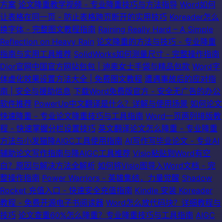
方案
论文降重教学视频 - 专业降重技巧与方法指导
Word如何
让表格在同一页 - 防止表格跨页断开的实用技巧
Koreader怎么
换字体 - 完整图文教程指南
Raining Really Hard – A Simple
Reflection on Heavy Rain
论文降重的方法与技巧 - 专业降重
指南与实用工具推荐
SolidWorks如何测量尺寸 - 完整操作指南
Dior官网中国官方网站包包 | 迪奥女士手袋与精品包款
Word字
体虚化效果设置方法大全 | 免费图文教程
遭遇事故后的应对指
南 | 安全与援助信息
下载Word免费版官方 - 安全无广告的办公
软件推荐
PowerUp中文翻译是什么？详解与使用场景
如何论文
快速降重 - 专业论文降重技巧与工具指南
Word一页两列排版教
程 - 快速掌握分栏设置技巧
英文翻译论文怎么降重 - 专业降重
方法与小发猫降AIGC工具使用指南
AI写作写毕业论文 - 专业AI
辅助论文写作指南与降AIGC工具推荐
Visio粘贴到Word有空
白？原因与解决方法全解析
如何将Visio图导入Word文档 - 完
整操作指南
Power Warriors - 英雄集结，力量觉醒
Shadow
Rocket 充值入口 - 快速安全充值指南
Kindle 安装 Koreader
教程 - 免费开源电子书阅读器
Word怎么放代码块？详细教程与
技巧
论文查重60%怎么降重？专业降重技巧与工具指南
AIGC