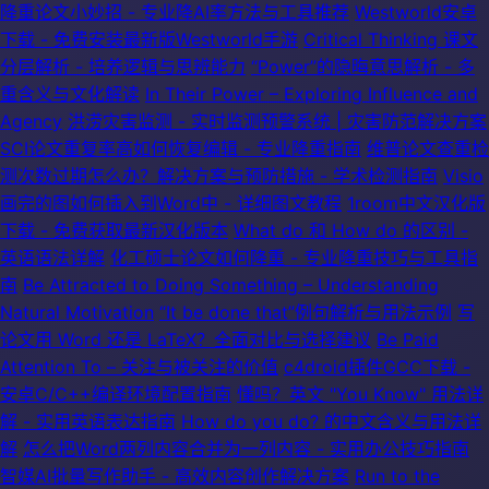
降重论文小妙招 - 专业降AI率方法与工具推荐
Westworld安卓
下载 - 免费安装最新版Westworld手游
Critical Thinking 课文
分层解析 - 培养逻辑与思辨能力
“Power”的隐晦意思解析 - 多
重含义与文化解读
In Their Power – Exploring Influence and
Agency
洪涝灾害监测 - 实时监测预警系统 | 灾害防范解决方案
SCI论文重复率高如何恢复编辑 - 专业降重指南
维普论文查重检
测次数过期怎么办？解决方案与预防措施 - 学术检测指南
Visio
画完的图如何插入到Word中 - 详细图文教程
1room中文汉化版
下载 - 免费获取最新汉化版本
What do 和 How do 的区别 -
英语语法详解
化工硕士论文如何降重 - 专业降重技巧与工具指
南
Be Attracted to Doing Something – Understanding
Natural Motivation
“It be done that”例句解析与用法示例
写
论文用 Word 还是 LaTeX？全面对比与选择建议
Be Paid
Attention To – 关注与被关注的价值
c4droid插件GCC下载 -
安卓C/C++编译环境配置指南
懂吗？英文 "You Know" 用法详
解 - 实用英语表达指南
How do you do? 的中文含义与用法详
解
怎么把Word两列内容合并为一列内容 - 实用办公技巧指南
智媒AI批量写作助手 - 高效内容创作解决方案
Run to the