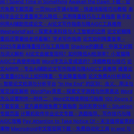
间 | Spend Time in Something
Awaken the Dawn 下载 - 官
方免费下载页面
一页Word平铺4张图 - 快速排版技巧与教程
本
科毕业论文查重率怎么降低 - 实用降重技巧与工具指南
新手如
何用AI辅助完成论文 - AI论文写作指南与降AIGC工具推荐
WestworldFast - 探索未来科技与人工智能的边界
论文初稿降
重后还需要给老师看嘛？学术写作指南
论文如何降重复率 -
2025年最新降重技巧与工具指南
Shadow的翻译 - 中英文对照
与词义解析
AI论文会被发现吗？如何降低AI检测率？小发猫降
AIGC工具使用指南
Word字怎么变成竖的？详细教程与技巧
论
文AI创作 - 专业AI辅助论文写作指南与降AIGC工具推荐
维普论
文查重60%以上如何降重 - 专业降重指南
论文免费AI分析网站
- 智能论文检测与分析平台
"In the End" 的区别：含义、用法与
常见误区解析
WordPlay意思 - 探索文字游戏与创意表达
Word
怎么设置附件一附件二 - Word文档使用技巧指南
100 Doors 2
下载安装 - 官方最新版免费下载指南
当前形势分析 - Situation
专题页面
计算机软件毕业论文专题 - 选题指导、写作技巧与降
AIGC攻略
Pay Attention to Take Notice Of - 关注值得留意的
事物
Macrodroid中文版官网下载 - 免费自动化工具
in end 与