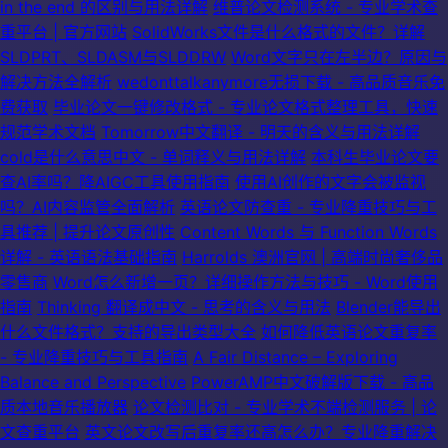
in the end 的区别与用法详解
维普论文检测系统 - 专业学术查
重平台 | 官方网站
SolidWorks文件是什么格式的文件？详解
SLDPRT、SLDASM与SLDDRW
Word文字只在左半边？原因与
解决方法全解析
wedonttalkanymore无损下载 - 高品质音乐免
费获取
毕业论文一键修改格式 - 专业论文格式整理工具，快速
规范学术文档
Tomorrow中文翻译 - 明天的含义与用法详解
cold是什么意思中文 - 单词释义与用法详解
本科生毕业论文要
查AI率吗？降AIGC工具使用指南
使用AI创作的文字会被监视
吗？AI内容监管全面解析
英语论文防查重 - 专业降重技巧与工
具推荐 | 提升论文原创性
Content Words 与 Function Words
详解 - 英语语法基础指南
Harrolds 澳洲官网 | 高端时尚奢侈品
零售商
Word怎么新增一页？详细操作方法与技巧 - Word使用
指南
Thinking 翻译成中文 - 思考的含义与用法
Blender能导出
什么文件格式？支持的导出类型大全
如何降低英语论文重复率
- 专业降重技巧与工具指南
A Fair Distance – Exploring
Balance and Perspective
PowerAMP中文破解版下载 - 高品
质本地音乐播放器
论文检测比对 - 专业学术不端检测服务 | 论
文查重平台
英文论文改写后重复率还高怎么办？专业降重解决