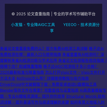
© 2025 论文查重指南 | 专业的学术写作辅助平台
小发猫 - 专业降AIGC工具
YEEOO - 技术资源分
享
朱雀论文查重是免费的么？官方免费AI检测工具详解
格子达AI
免费检测在哪：最新入口与使用指南
朱雀查重有AI检测吗？深
度解析朱雀AI检测功能与学术应用
朱雀论文检测报告修改指南 |
按哪个改？权威降重策略
格子达AIGC检测低于多少合格？
2026最新标准与降重指南
怎么打开Visio文件 - Visio文件打开
方法大全
AirDroid怎么用？详细使用教程与技巧指南
DriverDroid中文破解版下载 - 免费安卓启动U盘模拟工具
Blender保存文件在哪里？完整查找与设置指南
AI高质量模板专
题 - 专业AI模板资源库，提升创作效率
Structural Words 结构
词详解 - 提升英语写作与阅读理解的关键
如何有意义地投入时