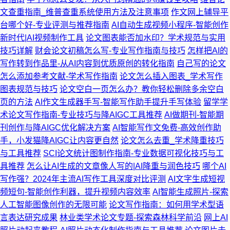
文查重指南_维普查重系统使用方法及注意事项
作文网上辅导平
台哪个好-专业评测与推荐指南
AI自动生成视频小程序-智能创作
新时代|AI视频制作工具
论文图表能否加水印？学术规范与实用
技巧详解
财会论文初稿怎么写-专业写作指南与技巧
怎样把AI的
写作转到作品里-从AI内容到优质原创的转化指南
自己写的论文
怎么添加参考文献-学术写作指南
论文怎么插入图表_学术写作
图表规范与技巧
论文空白一页怎么办？教你轻松删除多余空白
页的方法
AI作文生成器手写-智能写作助手提升手写体验
留学学
术论文写作指南-专业技巧与降AIGC工具推荐
AI做期刊-智能期
刊创作与降AIGC优化解决方案
AI智能写作文免费-高效创作助
手，小发猫降AIGC让内容更自然
论文怎么去重_学术降重技巧
与工具推荐
SCI论文统计图制作指南-专业数据可视化技巧与工
具推荐
怎么让AI生成的文章像人写的|AI降重与润色技巧
哪个AI
写作强？2024年主流AI写作工具深度对比评测
AI文字生成短视
频短句-智能创作利器，提升视频内容效率
AI智能生成照片-探索
人工智能图像创作的无限可能
论文写作指南：如何用学术型语
言表达研究成果
林业类学术论文专题-探索森林科学前沿
网上AI