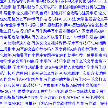
业AI工具推荐与评测
用AI修改文字方向-AI文字优化与降AIGC工
具指南
孩子用AI修改作文可以吗？家长必看的利弊分析与正确
引导指南
论文能打印彩色吗？彩色打印全攻略与注意事项
论文
优化思路怎么写|学术写作技巧与降AIGC方法
大学生发表论文平
台-专业学术写作指导与期刊投稿服务
用AI提取线稿-智能线稿提
取工具与技巧详解
AI写作助手写小说能赚钱吗？深度解析AI创
作变现攻略
使用AI写的论文可以发子刊么？学术期刊发表指南
与AI检测解决方案
写英文论文视频教程-学术写作技巧与AI辅助
工具指南
AI写的文章推荐多吗？深度解析AI内容推荐现状与优
化策略
AI免费写作小程序专题-智能创作助手推荐与使用指南
档
案学术论文写作指南|学术规范与技巧专题
为什么论文里表格不
要边框|学术写作规范指南
论文中能否插入实物图？学术写作规
范与技巧详解
网上的AI是怎么弄的-AI技术原理与实现方法详解
AI作文写作APP专题-智能写作助手助力提升写作水平
论文打印
可以胶装吗？胶装技巧与注意事项全解析
AI软件中文版哪个
好-2024年优质中文AI工具推荐与评测
论文一页底端大量空白？
原因解析与解决全攻略
毕业论文可以用AI写吗？AI写作利弊分
析与降AIGC工具推荐
手机AI写作文软件推荐-智能写作助手提升