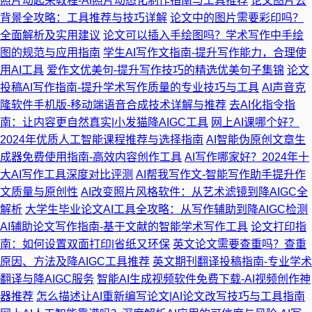
照片动起来教程-AI照片动态化制作指南与工具推荐
论文图片去
背景全攻略：工具推荐与技巧详解
论文中的图片需要彩印吗？
全面解析及实用建议
论文可以插入手绘图吗？学术写作中手绘
图的规范与应用指南
学生AI写作文指南-提升写作能力，合理使
用AI工具
爱作文优美句-提升写作技巧的精选优美句子集锦
论文
投稿AI写作指南-提升学术写作质量的专业技巧与工具
AI声音克
隆软件手机版-移动端语音合成技术详解与推荐
去AI化指令指
南：让内容更自然真实|小发猫降AIGC工具
网上AI课哪个好？
2024年优质人工智能课程推荐与选择指南
AI智能伪原创文章生
成器免费使用指南-高效内容创作工具
AI写作哪家好？2024年十
大AI写作工具深度对比评测
AI帮我写作文-智能写作助手提升作
文质量与原创性
AI改变照片风格软件：从艺术滤镜到降AIGC全
解析
大学生毕业论文AI工具全攻略：从写作辅助到降AIGC检测
AI辅助论文写作指南-基于文献的智能学术写作工具
论文打印指
南：如何设置双面打印|省纸又环保
英文论文需要查重吗？查重
原因、方法及降AIGC工具推荐
英文期刊翻译投稿指南-专业学术
翻译与降AIGC服务
智能AI生成视频软件免费下载-AI视频创作神
器推荐
怎么描述让AI重新编写论文|AI论文改写技巧与工具指南