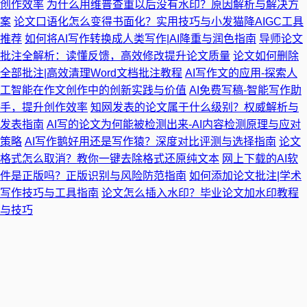
创作效率
为什么用维普查重以后没有水印？原因解析与解决方
案
论文口语化怎么变得书面化？实用技巧与小发猫降AIGC工具
推荐
如何将AI写作转换成人类写作|AI降重与润色指南
导师论文
批注全解析：读懂反馈，高效修改提升论文质量
论文如何删除
全部批注|高效清理Word文档批注教程
AI写作文的应用-探索人
工智能在作文创作中的创新实践与价值
AI免费写稿-智能写作助
手，提升创作效率
知网发表的论文属于什么级别？权威解析与
发表指南
AI写的论文为何能被检测出来-AI内容检测原理与应对
策略
AI写作鹅好用还是写作猿？深度对比评测与选择指南
论文
格式怎么取消？教你一键去除格式还原纯文本
网上下载的AI软
件是正版吗？正版识别与风险防范指南
如何添加论文批注|学术
写作技巧与工具指南
论文怎么插入水印？毕业论文加水印教程
与技巧