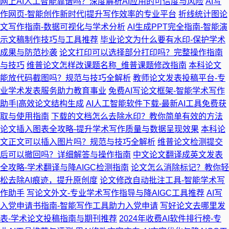
网上AI人工智能靠谱吗？深度解析AI应用的可信度与风险
AI写
作网页-智能创作新时代|提升写作效率的专业平台
折线统计图论
文写作指南-数据可视化与学术分析
AI生成PPT完全指南-智能演
示文稿制作技巧与工具推荐
毕业论文为什么要有水印-保护学术
成果与防范抄袭
论文打印可以选择部分打印吗？完整操作指南
与技巧
维普论文怎样改课题名称_维普课题修改指南
本科论文
能放代码截图吗？规范与技巧全解析
教师论文发表投稿平台-专
业学术发表服务助力教育事业
免费AI写论文框架-智能学术写作
助手|高效论文结构生成
AI人工智能软件下载-最新AI工具免费获
取与使用指南
下载的文档怎么去除水印？教你简单有效的方法
论文插入图表全攻略-提升学术写作质量与数据呈现效果
本科论
文正文可以插入图片吗？规范与技巧全解析
维普论文检测提交
后可以撤回吗？详细解答与操作指南
中文论文翻译成英文发表
全攻略-学术翻译与降AIGC检测指南
论文怎么消除标记？教你轻
松去除AI痕迹，提升原创度
论文修改自动批注工具-智能学术写
作助手
写论文外文-专业学术写作指导与降AIGC工具推荐
AI写
入党申请书指南-智能写作工具助力入党申请
写好论文去哪里发
表-学术论文投稿指南与期刊推荐
2024年收费AI软件排行榜-专