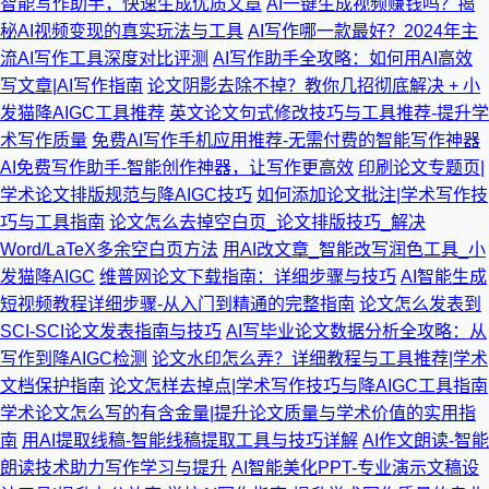
智能写作助手，快速生成优质文章
AI一键生成视频赚钱吗？揭
秘AI视频变现的真实玩法与工具
AI写作哪一款最好？2024年主
流AI写作工具深度对比评测
AI写作助手全攻略：如何用AI高效
写文章|AI写作指南
论文阴影去除不掉？教你几招彻底解决 + 小
发猫降AIGC工具推荐
英文论文句式修改技巧与工具推荐-提升学
术写作质量
免费AI写作手机应用推荐-无需付费的智能写作神器
AI免费写作助手-智能创作神器，让写作更高效
印刷论文专题页|
学术论文排版规范与降AIGC技巧
如何添加论文批注|学术写作技
巧与工具指南
论文怎么去掉空白页_论文排版技巧_解决
Word/LaTeX多余空白页方法
用AI改文章_智能改写润色工具_小
发猫降AIGC
维普网论文下载指南：详细步骤与技巧
AI智能生成
短视频教程详细步骤-从入门到精通的完整指南
论文怎么发表到
SCI-SCI论文发表指南与技巧
AI写毕业论文数据分析全攻略：从
写作到降AIGC检测
论文水印怎么弄？详细教程与工具推荐|学术
文档保护指南
论文怎样去掉点|学术写作技巧与降AIGC工具指南
学术论文怎么写的有含金量|提升论文质量与学术价值的实用指
南
用AI提取线稿-智能线稿提取工具与技巧详解
AI作文朗读-智能
朗读技术助力写作学习与提升
AI智能美化PPT-专业演示文稿设