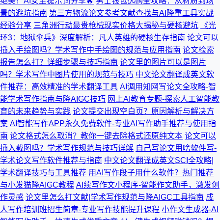
绝美！AI女主提示词分享🔥
男士钱包选购全攻略：从材质到场
景的避坑指南
第三方物流论文参考文献查找与AI降重工具实战
经验分享
三角洲行动最贵枪械现实价格大揭秘与硬核避坑
《光
环3：地狱伞兵》深度解析：凡人英雄的硬核生存指南
论文可以
插入手绘图吗？学术写作中手绘图的规范与应用指南
论文检索
报告怎么打？详细步骤与技巧指南
论文里的图片可以是图片
吗？学术写作中图片使用的规范与技巧
中文论文翻译成英文软
件推荐：高效精准的学术翻译工具
AI调用知网写论文全攻略-智
能学术写作指南与降AIGC技巧
网上AI教育专题-探索人工智能教
育的未来趋势与实践
论文提交出现空白页？原因解析与解决方
案
AI智能写作APP永久免费软件-专业AI写作助手推荐与使用指
南
论文格式怎么取消？教你一键去除格式还原纯文本
论文可以
插入截图吗？学术写作规范与技巧详解
自己写论文用啥软件写-
学术论文写作软件推荐与指南
中文论文翻译成英文SCI全攻略|
学术翻译技巧与工具推荐
用AI写作段子用什么软件？热门推荐
与小发猫降AIGC教程
AI续写作文小程序-智能作文助手，激发创
作灵感
论文里怎么打文献|学术写作规范与降AIGC工具指南
成
人写作培训班招生简章-专业写作技能提升课程
小作文生成器-AI