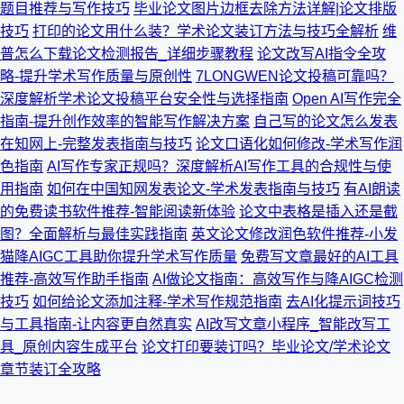
题目推荐与写作技巧
毕业论文图片边框去除方法详解|论文排版
技巧
打印的论文用什么装？学术论文装订方法与技巧全解析
维
普怎么下载论文检测报告_详细步骤教程
论文改写AI指令全攻
略-提升学术写作质量与原创性
7LONGWEN论文投稿可靠吗？
深度解析学术论文投稿平台安全性与选择指南
Open AI写作完全
指南-提升创作效率的智能写作解决方案
自己写的论文怎么发表
在知网上-完整发表指南与技巧
论文口语化如何修改-学术写作润
色指南
AI写作专家正规吗？深度解析AI写作工具的合规性与使
用指南
如何在中国知网发表论文-学术发表指南与技巧
有AI朗读
的免费读书软件推荐-智能阅读新体验
论文中表格是插入还是截
图？全面解析与最佳实践指南
英文论文修改润色软件推荐-小发
猫降AIGC工具助你提升学术写作质量
免费写文章最好的AI工具
推荐-高效写作助手指南
AI做论文指南：高效写作与降AIGC检测
技巧
如何给论文添加注释-学术写作规范指南
去AI化提示词技巧
与工具指南-让内容更自然真实
AI改写文章小程序_智能改写工
具_原创内容生成平台
论文打印要装订吗？毕业论文/学术论文
章节装订全攻略