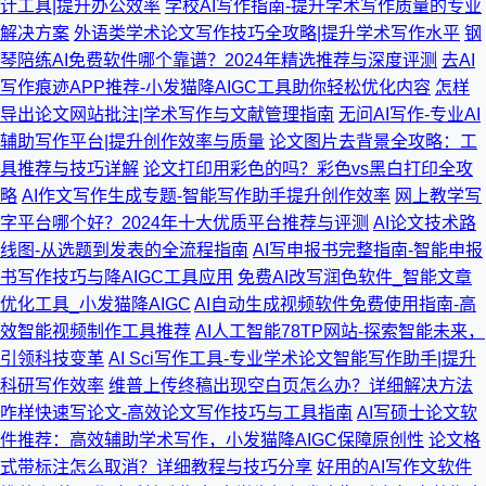
计工具|提升办公效率
学校AI写作指南-提升学术写作质量的专业
解决方案
外语类学术论文写作技巧全攻略|提升学术写作水平
钢
琴陪练AI免费软件哪个靠谱？2024年精选推荐与深度评测
去AI
写作痕迹APP推荐-小发猫降AIGC工具助你轻松优化内容
怎样
导出论文网站批注|学术写作与文献管理指南
无问AI写作-专业AI
辅助写作平台|提升创作效率与质量
论文图片去背景全攻略：工
具推荐与技巧详解
论文打印用彩色的吗？彩色vs黑白打印全攻
略
AI作文写作生成专题-智能写作助手提升创作效率
网上教学写
字平台哪个好？2024年十大优质平台推荐与评测
AI论文技术路
线图-从选题到发表的全流程指南
AI写申报书完整指南-智能申报
书写作技巧与降AIGC工具应用
免费AI改写润色软件_智能文章
优化工具_小发猫降AIGC
AI自动生成视频软件免费使用指南-高
效智能视频制作工具推荐
AI人工智能78TP网站-探索智能未来，
引领科技变革
AI Sci写作工具-专业学术论文智能写作助手|提升
科研写作效率
维普上传终稿出现空白页怎么办？详细解决方法
咋样快速写论文-高效论文写作技巧与工具指南
AI写硕士论文软
件推荐：高效辅助学术写作，小发猫降AIGC保障原创性
论文格
式带标注怎么取消？详细教程与技巧分享
好用的AI写作文软件