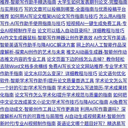
推荐-智能写作助手精选指南
大学生如何发表期刊论文-完整指南
与实用技巧
写的文章可以投稿到哪里-全面指南与优质投稿平台
推荐
如何用AI写论文框架|AI论文写作指南与技巧
怎么用AI指导
写作-AI写作助手使用指南与技巧
短视频AI一键生成免费工具-专
业AI视频制作平台
论文可以插入自动目录吗？详细教程与技巧
AI作文生成器鼠标-智能写作神器让创作更高效
AI作文写作英语-
智能英语写作助手与降AIGC解决方案
网上的AI人工智能作品深
度解析-探索AI创作的艺术与未来
推文AI动画生成器-智能创作动
态推文内容的专业工具
论文页面下边的线怎么去掉？教你轻松
去除Word文档多余横线
免费AI写长文论文网站推荐-专业学术写
作助手指南
论文水印怎么变深？详细教程与技巧
论文语句优化
软件-智能学术写作助手|提升论文质量首选工具
学术论文怎么写
一个好的引言|学术写作指南
学术论文怎么写进简历-学术成果转
化指南
论文写作怎么学术化|提升学术规范与质量的指南
如何把
中文论文改成英文小论文|学术写作技巧与降AIGC指南
AI免费写
作自动成文-智能创作工具让写作更高效
利用AI写作靠谱吗？深
度解析AI写作的可靠性与局限性
AI自动生成视频素材-智能创作
新时代|专业AI视频制作指南
英语论文哪个题目好写？精选易写