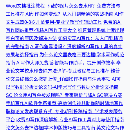
Word文档批注教程
下载的图片怎么去水印？免费方法与
工具推荐
AI创作如何变现？从入门到精通的实战指南
AI作
文生成器0-3岁儿童专用-专业早教写作辅助工具
免费的AI
写作网站推荐-优质AI写作工具大全
维普管理系统上传出现
空白页的原因及解决方法
如何实现AI写作：从入门到精通
的完整指南
AI写作鱼靠谱吗？深度解析AI写作工具的真实
效果与选择指南
为什么论文里表格不要边框|学术写作规范
指南
AI写作大师免费版-智能写作助手，提升创作效率
毕
业论文学校水印去除方法详解-专业教程与工具推荐
维普
论文最终稿怎么撤销上传_详细操作指南与注意事项
AI可
以写数据分析类论文吗-AI学术写作与数据分析论文指南
SCI论文用AI写会被发现吗？专家解析与降AIGC解决方案
手机写作AI软件免费推荐-高效创作神器助你随时随地写作
职称论文发表联系方式_专业期刊投稿指南_学术发表服务
平台
收费AI写作深度解析-专业AI写作工具对比与使用指南
论文怎么去掉边框|学术排版技巧与工具指南
英文论文写作