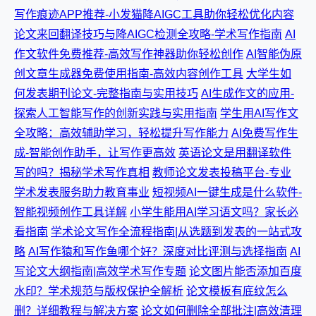
写作痕迹APP推荐-小发猫降AIGC工具助你轻松优化内容
论文来回翻译技巧与降AIGC检测全攻略-学术写作指南
AI
作文软件免费推荐-高效写作神器助你轻松创作
AI智能伪原
创文章生成器免费使用指南-高效内容创作工具
大学生如
何发表期刊论文-完整指南与实用技巧
AI生成作文的应用-
探索人工智能写作的创新实践与实用指南
学生用AI写作文
全攻略：高效辅助学习，轻松提升写作能力
AI免费写作生
成-智能创作助手，让写作更高效
英语论文是用翻译软件
写的吗？揭秘学术写作真相
教师论文发表投稿平台-专业
学术发表服务助力教育事业
短视频AI一键生成是什么软件-
智能视频创作工具详解
小学生能用AI学习语文吗？家长必
看指南
学术论文写作全流程指南|从选题到发表的一站式攻
略
AI写作猿和写作鱼哪个好？深度对比评测与选择指南
AI
写论文大纲指南|高效学术写作专题
论文图片能否添加百度
水印？学术规范与版权保护全解析
论文模板有底纹怎么
删？详细教程与解决方案
论文如何删除全部批注|高效清理