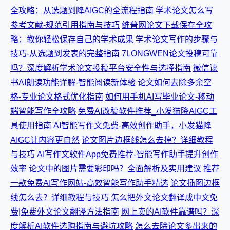
全攻略：从选题到降AIGC的全流程指南
学术论文怎么写
参考文献-规范引用指南与技巧
维普网论文下载保存全攻
略：教你轻松保存自己的学术成果
学术论文写作的步骤与
技巧-从选题到发表的完整指南
7LONGWEN论文投稿可靠
吗？深度解析学术论文投稿平台安全性与选择指南
微信读
书AI朗读功能详解-智能阅读新体验
论文如何去除多余空
格-专业论文格式优化指南
如何用手机AI写毕业论文-移动
端智能写作全攻略
免费AI改稿软件推荐_小发猫降AIGC工
具使用指南
AI智能写作文免费-高效创作助手，小发猫降
AIGC让内容更自然
论文图片边框线怎么去掉？详细教程
与技巧
AI写作文软件App免费推荐-智能写作助手提升创作
效率
论文中的图片需要彩印吗？全面解析及实用建议
推荐
一款免费AI写作网站-高效智能写作助手精选
论文插图边框
线怎么去？详细教程与技巧
怎么把外文论文翻译成中文免
费|免费外文论文翻译方法指南
网上卖的AI软件靠谱吗？深
度解析AI软件选购指南与避坑攻略
怎么去除论文多出来的