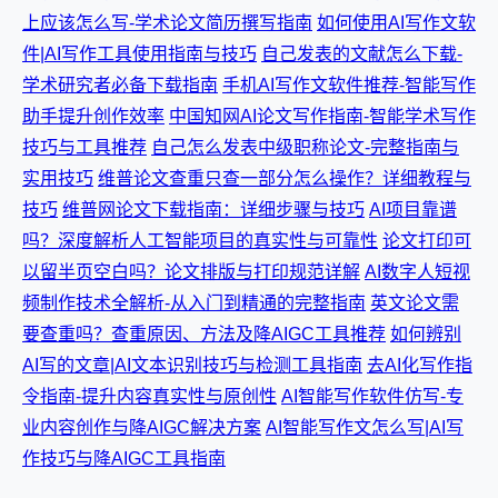
上应该怎么写-学术论文简历撰写指南
如何使用AI写作文软
件|AI写作工具使用指南与技巧
自己发表的文献怎么下载-
学术研究者必备下载指南
手机AI写作文软件推荐-智能写作
助手提升创作效率
中国知网AI论文写作指南-智能学术写作
技巧与工具推荐
自己怎么发表中级职称论文-完整指南与
实用技巧
维普论文查重只查一部分怎么操作？详细教程与
技巧
维普网论文下载指南：详细步骤与技巧
AI项目靠谱
吗？深度解析人工智能项目的真实性与可靠性
论文打印可
以留半页空白吗？论文排版与打印规范详解
AI数字人短视
频制作技术全解析-从入门到精通的完整指南
英文论文需
要查重吗？查重原因、方法及降AIGC工具推荐
如何辨别
AI写的文章|AI文本识别技巧与检测工具指南
去AI化写作指
令指南-提升内容真实性与原创性
AI智能写作软件仿写-专
业内容创作与降AIGC解决方案
AI智能写作文怎么写|AI写
作技巧与降AIGC工具指南