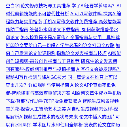
空白字|论文修改技巧与工具推荐
学了AI还要学剪辑吗？AI
时代剪辑技能的不可替代性分析
Ai可以写软件吗-探索AI编
程能力与实用指南
手机AI写作文软件免费推荐-高效智能写
作助手指南
维普带水印论文下载指南_如何获取维普带水
印论文
怎么检测是不是AI写作？全面指南与实用工具推荐
打印论文要给自己一份吗？学生必看的论文打印全攻略
如
何自己发表论文能评职称|职称论文发表指南与技巧
AI智能
创作短视频-高效创作指南与工具推荐
研究生论文发表期
刊有哪些-权威期刊推荐与投稿指南
AI写征文会被发现吗？
揭秘AI写作检测与降AIGC技术
同一篇论文在维普上可以
查重几次？详细规则与使用指南
AI论文APP查重率低免
费-智能降重与高效查重解决方案
AI原创文章生成器手机版
下载-智能写作助手78TP版免费获取
AI智能生成风景视频
雪莲花-探索人工智能艺术之美
AI自动生成视频怎么样-深
度解析AI视频生成技术的现状与未来
论文中插入的图片可
以有水印吗？学术图片水印使用全解析
发表的论文在简历