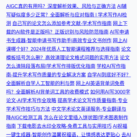
AIGC真的有用吗？深度解析效果、风险与正确方法
AI辅
写疑似度多少正常？全面解析与应对指南 | 学术写作AI检
测
自己写的论文怎么添加参考文献-学术写作指南
网上下
载的AI软件是正版吗？正版识别与风险防范指南
AI写申请
书生成器-智能申请书写作助手|高效专业文书创作
网上AI
课哪个好？2024年优质人工智能课程推荐与选择指南
论文
模板括号怎么删？高效清理论文格式问题的实用方法
论文
怎么清除段落布局|学术写作排版优化指南
学校AI写作指
南-提升学术写作质量的专业解决方案
自学AI到底好不好？
全面解析自学人工智能的利与弊
网上AI英语背单词免费
吗？全面解析AI背单词工具的收费模式
如何用AI写3000字
论文-AI学术写作全攻略
提高学术论文写作质量指南-专业
学术写作技巧与方法
中文学术论文英译服务-专业翻译与
降AIGC检测工具
怎么在论文里插入饼状图|学术图表制作
指南
下载电影去水印全攻略-免费工具与实用技巧
AI祝福
一键生成器-智能创作温馨祝福语，让情感表达更贴心
去AI