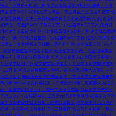
指南 | 小发猫AI检测工具
英文论文降重修改技巧有哪些 - 专业
降重指南2025
SCI论文怎么降重 - 专业降重方法与技巧指南
论
文知网领稿怎么找 - 完整指南教程 | 学术资源导航
AIGC论文检
测降低 - 专业降AIGC率解决方案 | 小发猫降AIGC工具
免费好
用的论文去重软件推荐 - 专业降重降AIGC率工具
论文降重原理
课件 - 学术写作必备指南 | 小发猫降AIGC工具
论文写作助手可
以用么 - 专业解析论文辅助工具的利与弊
论文降重方法与技巧
- 高效降低重复率的实用指南
硕士论文怎么改 - 专业指导与实
用技巧 | 提升论文质量指南
维普论文查重入口官网大学生版 -
专业论文检测平台
论文前言翻译指南 - 专业学术论文翻译技巧
与工具
维普论文标黄算重复率吗？论文查重标黄含义解析 - 学
术检测指南
知网发表论文查重率多少 - 学术论文查重标准与降
重指南
大学生论文抄袭标准 - 学术诚信指南与规范要求
Ai读文
献 - 智能文献阅读助手，提升学术研究效率
AI写论文查重过不
了怎么办？小发猫降AIGC工具助你解决查重难题
维普论文查重
与主流查重软件对比分析 - 降重检测指南
论文降重什么小语种
好用 - 小语种论文降重技巧与工具推荐
论文写作AI翻译 - 专业
学术翻译助手，提升论文写作效率
论文降重改变并列句顺序有