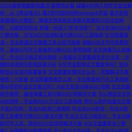
2026桌搭电脑音响盘点|桌搭党必看
战锤40K同人创作生态全解
析：从《孝出强大》看Z世代如何玩转grimdark宇宙
谁才是地
表最强Ai大模型？
魔兽世界各职业英雄天赋图标与玩法全解
析：从壁纸到实战
草帽一伙进入“积木迷宫”？
论文检测AIGC多
少算合格 - 论文AIGC检测标准与降AIGC工具指南
论文降重英
语 - 专业英语论文降重工具与技巧指南
电脑AI论文写作免费软
件 - 最佳AI写作工具推荐与降AIGC使用指南
论文降重怎么改格
式 - 专业论文格式修改指南
小发猫论文查重报告多久出来 - 详
细时间说明与影响因素分析
AI写作会影响论文重复率吗？如何
降低AI生成内容重复率
论文查重处理中怎么办 - 完整解决方案
指南 | 小发猫
论文降重数据怎么改 - 专业降重技巧与工具指南
用AI写的毕业论文能过吗？AI论文检测与降AIGC攻略
论文改重
软件推荐 - 最佳降重工具与降AIGC率解决方案
怎么降低论文的
AI检测率 - 专业降AIGC方法与工具指南
用什么软件检查论文是
不是AI写的 - 专业AI检测工具推荐
毕业设计AI配音 - 专业AI配
音工具推荐与降AIGC解决方案
毕业论文实习报告AI - 专业AI辅
助写作工具，降低AIGC检测率解决方案
AI论文查重率多少算
高？全面解析与降重指南
怎么查论文的AI率 - 专业论文AI检测