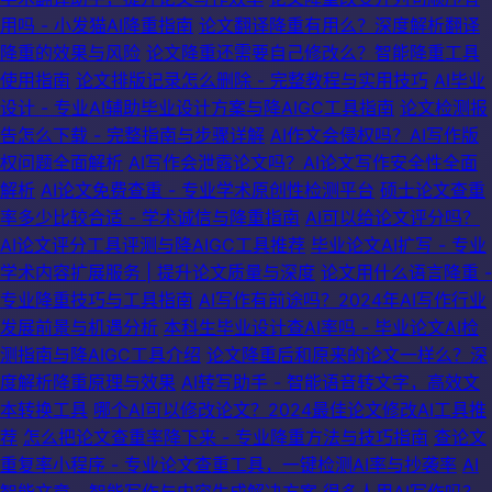
用吗 - 小发猫AI降重指南
论文翻译降重有用么？深度解析翻译
降重的效果与风险
论文降重还需要自己修改么？智能降重工具
使用指南
论文排版记录怎么删除 - 完整教程与实用技巧
AI毕业
设计 - 专业AI辅助毕业设计方案与降AIGC工具指南
论文检测报
告怎么下载 - 完整指南与步骤详解
AI作文会侵权吗？AI写作版
权问题全面解析
AI写作会泄露论文吗？AI论文写作安全性全面
解析
AI论文免费查重 - 专业学术原创性检测平台
硕士论文查重
率多少比较合适 - 学术诚信与降重指南
AI可以给论文评分吗？
AI论文评分工具评测与降AIGC工具推荐
毕业论文AI扩写 - 专业
学术内容扩展服务 | 提升论文质量与深度
论文用什么语言降重 -
专业降重技巧与工具指南
AI写作有前途吗？2024年AI写作行业
发展前景与机遇分析
本科生毕业设计查AI率吗 - 毕业论文AI检
测指南与降AIGC工具介绍
论文降重后和原来的论文一样么？深
度解析降重原理与效果
AI转写助手 - 智能语音转文字，高效文
本转换工具
哪个AI可以修改论文？2024最佳论文修改AI工具推
荐
怎么把论文查重率降下来 - 专业降重方法与技巧指南
查论文
重复率小程序 - 专业论文查重工具，一键检测AI率与抄袭率
AI