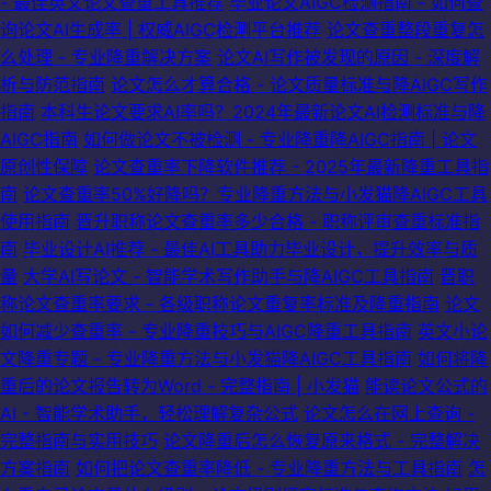
- 最佳英文论文查重工具推荐
毕业论文AIGC检测指南 - 如何查
询论文AI生成率 | 权威AIGC检测平台推荐
论文查重整段重复怎
么处理 - 专业降重解决方案
论文AI写作被发现的原因 - 深度解
析与防范指南
论文怎么才算合格 - 论文质量标准与降AIGC写作
指南
本科生论文要求AI率吗？2024年最新论文AI检测标准与降
AIGC指南
如何做论文不被检测 - 专业降重降AIGC指南 | 论文
原创性保障
论文查重率下降软件推荐 - 2025年最新降重工具指
南
论文查重率50%好降吗？专业降重方法与小发猫降AIGC工具
使用指南
晋升职称论文查重率多少合格 - 职称评审查重标准指
南
毕业设计AI推荐 - 最佳AI工具助力毕业设计，提升效率与质
量
大学AI写论文 - 智能学术写作助手与降AIGC工具指南
晋职
称论文查重率要求 - 各级职称论文重复率标准及降重指南
论文
如何减少查重率 - 专业降重技巧与AIGC降重工具指南
英文小论
文降重专题 - 专业降重方法与小发猫降AIGC工具指南
如何将降
重后的论文报告转为Word - 完整指南 | 小发猫
能读论文公式的
AI - 智能学术助手，轻松理解复杂公式
论文怎么在网上查询 -
完整指南与实用技巧
论文降重后怎么恢复原来格式 - 完整解决
方案指南
如何把论文查重率降低 - 专业降重方法与工具指南
怎