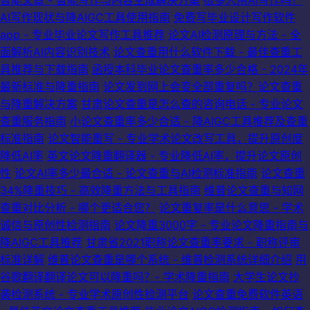
智能文章 - 智能写作与内容生成解决方案
很多人用AI写作吗？
AI写作现状与降AIGC工具使用指南
免费写毕业设计写作软件
app - 专业毕业论文写作工具推荐
论文AI检测原理与方法 - 全
面解析AI内容识别技术
论文查重用什么软件下载 - 最佳查重工
具推荐与下载指南
函授本科毕业论文查重率多少合格 - 2024年
最新标准与降重指南
论文发到网上会变全部重复吗？论文查重
与降重解决方案
甘肃论文查重是怎么查的咨询电话 - 专业论文
查重服务指南
小论文查重率多少合适 - 降AIGC工具推荐及查重
标准指南
论文智能重写 - 专业学术论文改写工具，提升原创度
降低AI率
英文论文降重翻译器 - 专业降低AI率，提升论文原创
性
论文AI率多少最合适 - 论文查重与AI检测标准指南
论文查重
34%降重技巧 - 高效降重方法与工具指南
维普论文查重与知网
查重对比分析 - 哪个更适合您？
论文重复率是什么意思 - 学术
诚信与原创性检测指南
论文降重3000字 - 专业论文降重指南与
降AIGC工具推荐
甘肃省2021职称论文查重率要求 - 职称评审
标准详解
维普论文查重是哪个系统 - 维普检测系统详细介绍
用
谷歌翻译翻译论文可以降重吗？- 学术降重指南
大学生论文抄
袭检测系统 - 专业学术原创性检测平台
论文查重免费软件英语