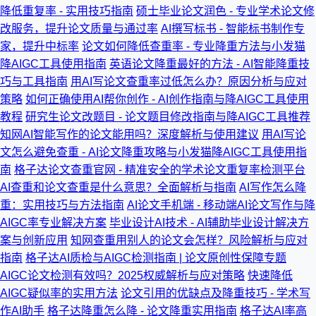
降低重复率 - 实用技巧指南
硕士毕业论文润色 - 专业学术论文修
改服务，提升论文质量与通过率
AI撰写标书 - 智能标书制作专
家，提升中标率
论文如何降低查重率 - 专业降重方法与小发猫
降AIGC工具使用指南
英语论文降重最好的方法 - AI智能降重技
巧与工具指南
用AI写论文查重率过低怎么办？原因分析与应对
策略
如何正确使用AI帮你创作 - AI创作指南与降AIGC工具使用
教程
研究生论文改题目 - 论文题目修改指南与降AIGC工具推荐
知网AI智能写作的论文能用吗？深度解析与使用建议
用AI写论
文怎么避免查重 - AI论文降重攻略与小发猫降AIGC工具使用指
南
格子达论文查重官网 - 精准安全的学术论文重复率检测平台
AI查重和论文查重是什么意思？全面解析与指南
AI写作怎么降
重：实用技巧与方法指南
AI论文手机端 - 移动端AI论文写作与降
AIGC率专业解决方案
毕业设计AI技术 - AI辅助毕业设计解决方
案与创新应用
知网查重用别人的论文会怎样？风险解析与应对
指南
格子达AI质检与AIGC检测指南 | 论文原创性保障专题
AIGC论文检测有效吗？2025权威解析与应对策略
快速降低
AIGC疑似率的实用方法
论文引用的优缺点及降重技巧 - 学术写
作AI助手
格子达降重怎么降 - 论文降重实用指南
格子达AI率高