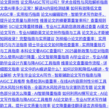
论文原创性
论文用AIGC写可以吗？学术合规性与风险解析指南
文章AI率多少正常？解读AI内容检测结果
如何有效降低文章
AIGC率 - 实用技巧指南
论文AI编辑软件 - 智能学术写作助手，
提升论文质量与原创性
维普论文的摘要算重复率吗？查重规则
解析
SCI论文降重转换器 - 专业AI工具助您高效通过查重
AI英文
论文写作 - 专业AI辅助英文论文创作指南与工具
论文怎么才能被
知网收录？完整指南与实用建议
怎样缩小论文的查重率：实用
技巧与方法指南
硕士毕业论文如何降低查重率 - 实用降重技巧
与工具指南
本科论文要AIGC查重吗？2025最新政策与应对指南
怎么使用AI进行降重 - 论文智能降重指南
AI毕业设计 - 专业AI辅
助毕业设计方案与降AIGC工具指南
维普论文查重操作流程 - 详
细图文指南
论文中的AI痕迹是什么？如何识别和降低AI痕迹 - 专
业解析
大学生毕业论文AI写作 - 智能辅助论文写作指南与降
AIGC工具推荐
免费检测AI查重率 - 在线AI内容原创性分析工具
洪水风险分析报告 - 全面洪水风险评估与灾害防范专题
论文黄
色部分该怎么降重 - AI智能降重指南
如何利用AI撰写论文 - AI论
文写作指南与降AIGC工具推荐
AI论文助手 - 专业AI学术写作辅
助工具，提升论文质量与效率
论文降重最佳翻译语言选择指南 -