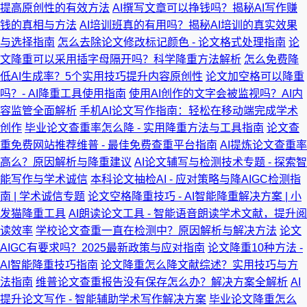
提高原创性的有效方法
AI撰写文章可以挣钱吗？揭秘AI写作赚
钱的真相与方法
AI培训班真的有用吗？揭秘AI培训的真实效果
与选择指南
怎么去除论文修改标记颜色 - 论文格式处理指南
论
文降重可以采用插字母隔开吗？科学降重方法解析
怎么免费降
低AI生成率？5个实用技巧提升内容原创性
论文加空格可以降重
吗？- AI降重工具使用指南
使用AI创作的文字会被监视吗？AI内
容监管全面解析
手机AI论文写作指南：轻松在移动端完成学术
创作
毕业论文查重率怎么降 - 实用降重方法与工具指南
论文查
重免费网站推荐维普 - 最佳免费查重平台指南
AI提炼论文查重率
高么？原因解析与降重建议
AI论文辅写与检测技术专题 - 探索智
能写作与学术诚信
本科论文抽检AI - 应对策略与降AIGC检测指
南 | 学术诚信专题
论文空格降重技巧 - AI智能降重解决方案 | 小
发猫降重工具
AI朗读论文工具 - 智能语音朗读学术文献，提升阅
读效率
学校论文查重一直在检测中？原因解析与解决方法
论文
AIGC有要求吗？2025最新政策与应对指南
论文降重10种方法 -
AI智能降重技巧指南
论文降重怎么降文献综述？实用技巧与方
法指南
维普论文查重报告没有保存怎么办？解决方案全解析
AI
提升论文写作 - 智能辅助学术写作解决方案
毕业论文降重怎么