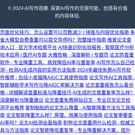
© 2024 AI写作观察. 探索AI写作的无限可能，创造有价值
的内容体验.
页面优化技巧：怎么设置可以页数减少 | 排版与内容优化指南
朱
雀大模型自费查重可以提交导师吗？完整操作指南
维普论文查
询入口 · 官方学术检索平台
AI快速识别化验报告 - 智能医疗分析
技术应用 | 医疗AI专题
大雅性格 · 深度解析 | 专题页
论文防查重
软件 - 专业降重工具，高效降低AI率与重复率
AI写作怎么自己检
测 - 检测AI生成内容的实用方法指南
2024年最佳免费AI写作软
件推荐 - 包括小发猫降AIGC工具使用指南
论文写作AI工具指南 -
智能辅助学术写作与降AIGC率解决方案
论文查重报告怎么看合
格 - 详细解读查重标准与降重技巧
AI生成的文章重复率怎么样？
深度解析与降重建议
论文查重免费网站日文 - 专业日文论文检
测平台推荐
复制粘贴的论文怎么降重 - AI智能降重方法与工具指
南
论文智能降重怎么样？原理、效果与使用指南
论文复审要查
AI率吗？论文AI检测全面指南
职称论文查重用什么检测 - 权威工
具与方法指南
论文智能降低重复率 - 专业降重解决方案，提升