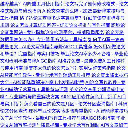
越降越高？AI降重工具使用指南
论文写完了如何修改格式 - 论文
格式规范与修改指南
AI论文查重怎么降 - 2025最新降重技巧与
工具指南
格子达论文查重多少字算重复？详细解读查重标准与
规则
论文怎么才算优质回答 - 优质论文标准与写作指南
职称论
文查重网站 - 专业职称论文检测平台，权威降重服务
论文表格
数据重复怎么办？专业降重方法与工具指南
如何用AI写一篇高
质量论文 - AI论文写作指南与降AIGC工具推荐
怎么用AI做论文
和毕设？完整指南与实用技巧
毕业论文AI率多少不合格 - 毕业论
文AI检测标准与降AIGC指南
AI推荐免费 - 最佳免费AI工具推荐
与使用指南
重复率太低的论文怎么写？实用调整策略指南
论文
AI智能写作软件 - 专业学术写作辅助工具推荐
论文查重降重技巧
大全 - AI智能降重解决方案 | 小发猫AI助手
AI论文写作软件 - 专
业AI辅助学术写作工具推荐与评测
英文论文查重会翻译成中文
吗？专业解析与降重解决方案
AIGC应用软件怎么用 - 新手入门
与实用指南
怎么看自己的论文是几区 - 论文分区查询指南 | 科研
论文分区查询
理科毕业论文实验步骤降重指南 - AI智能降重技巧
关于AI写作软件 - 最新AI写作工具推荐与降AIGC技术指南
毕业
论文AI辅写率检测与降低指南 - 专业学术写作辅助
AI写文章如何