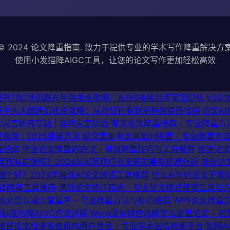
© 2024 论文降重指南. 致力于提供专业的学术写作降重解决方
使用小发猫降AIGC工具，让您的论文写作更加轻松高效
世界TBC怀旧服布甲装备全攻略：从BIS神装到传家宝幻化
VSD
界牛头人图腾幻化全攻略：从烈日行者到全种族穿搭指南
论文A
水灾害研究专题 | 自然灾害防治
英文论文降重指南 - 专业降重方
南 | 2025最新方法
论文重复率太高如何降重 - 专业降重方
重指南
毕业论文降重的办法 - 高效降重技巧与工具推荐
维普论文
I写作有前途吗？2024年AI写作行业发展前景与机遇分析
毕业论文
哪个好？2024年最佳AI论文阅读工具推荐
什么AI写的论文不能识
翻译降重工具推荐
清除论文修订痕迹 - 专业论文格式整理工具与
论文怎么减少查重率 - 专业降重方法与技巧指南
WPS论文降重怎
测标准与降AIGC方法详解
Word没有特色功能怎么查重论文 - 
维普论文检测系统机构用户登录 - 专业学术诚信检测平台
知网A