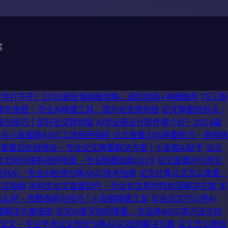
案
文件打不开？2026超全保姆级攻略，避坑指南+神器推荐
78三角
I换句免费 - 专业AI降重工具，提升论文原创度
论文降重改标点 -
法与技巧 | 提升论文原创度
AI毕业册设计软件哪个好？2024最
法与小发猫降AIGC工具使用指南
论文查重34%降重技巧 - 高效降
查重后在线修改 - 专业论文降重解决方案 | 小发猫AI助手
论文
怎样迅速有效的降重 - 专业降重指南2025
论文查重时引用文
别AI - 专业AI检测与降AIGC技术指南
论文计算公式怎么降重 -
方法指南
本科生论文查重软件 - 专业论文原创性检测解决方案
如
么用 - 完整指南与技巧 | 小发猫降重工具
毕业论文可以用AI
完整解决方案指南
论文AI复写如何降重 - 专业降AIGC率方法与技
I论文 - 专业学术论文创作与降AIGC检测解决方案
论文怎么降低