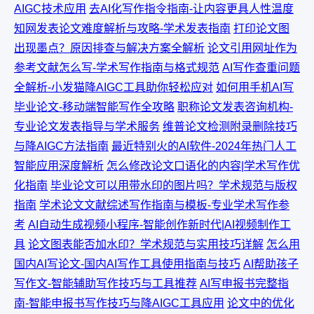
AIGC技术应用
去AI化写作指令指南-让内容更具人性温度
知网发表论文难度解析与攻略-学术发表指南
打印论文图
出现墨点？原因排查与解决方案全解析
论文引用网址作为
参考文献怎么写-学术写作指南与格式规范
AI写作查重问题
全解析-小发猫降AIGC工具助你轻松应对
如何用手机AI写
毕业论文-移动端智能写作全攻略
职称论文发表咨询机构-
专业论文发表指导与学术服务
维普论文检测附录删除技巧
与降AIGC方法指南
最近特别火的AI软件-2024年热门人工
智能应用深度解析
怎么修改论文口语化的内容|学术写作优
化指南
毕业论文可以用带水印的图片吗？学术规范与版权
指南
学术论文文献综述写作指南与模板-专业学术写作参
考
AI自动生成视频小程序-智能创作新时代|AI视频制作工
具
论文图表能否加水印？学术规范与实用技巧详解
怎么用
国内AI写论文-国内AI写作工具使用指南与技巧
AI帮助孩子
写作文-智能辅助写作技巧与工具推荐
AI写申报书完整指
南-智能申报书写作技巧与降AIGC工具应用
论文中的优化