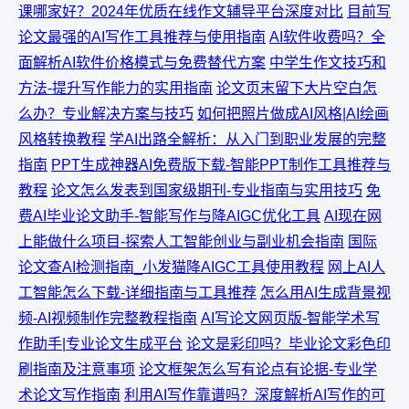
课哪家好？2024年优质在线作文辅导平台深度对比
目前写
论文最强的AI写作工具推荐与使用指南
AI软件收费吗？全
面解析AI软件价格模式与免费替代方案
中学生作文技巧和
方法-提升写作能力的实用指南
论文页末留下大片空白怎
么办？专业解决方案与技巧
如何把照片做成AI风格|AI绘画
风格转换教程
学AI出路全解析：从入门到职业发展的完整
指南
PPT生成神器AI免费版下载-智能PPT制作工具推荐与
教程
论文怎么发表到国家级期刊-专业指南与实用技巧
免
费AI毕业论文助手-智能写作与降AIGC优化工具
AI现在网
上能做什么项目-探索人工智能创业与副业机会指南
国际
论文查AI检测指南_小发猫降AIGC工具使用教程
网上AI人
工智能怎么下载-详细指南与工具推荐
怎么用AI生成背景视
频-AI视频制作完整教程指南
AI写论文网页版-智能学术写
作助手|专业论文生成平台
论文是彩印吗？毕业论文彩色印
刷指南及注意事项
论文框架怎么写有论点有论据-专业学
术论文写作指南
利用AI写作靠谱吗？深度解析AI写作的可