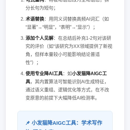
分长句为短句；
术语替换
：用同义词替换高频AI词汇（如
“显著”→“明显”，“表明”→“显示”）；
添加个人见解
：在总结后补充1-2句对该研
究的评价（如“该研究为XX领域提供了新视
角，但样本量较小可能影响结论普适
性”）；
使用专业降AI工具
：如
小发猫降AIGC工
具
，其内置算法可智能识别AI生成特征，
通过语义重组、逻辑优化等方式，在不改
变原意的前提下大幅降低AI检测率。
📌 小发猫降AIGC工具：学术写作