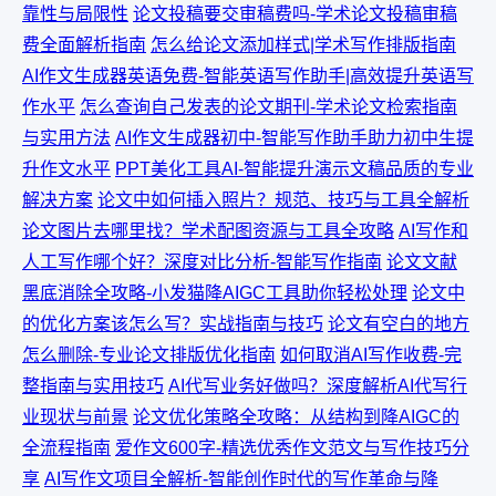
靠性与局限性
论文投稿要交审稿费吗-学术论文投稿审稿
费全面解析指南
怎么给论文添加样式|学术写作排版指南
AI作文生成器英语免费-智能英语写作助手|高效提升英语写
作水平
怎么查询自己发表的论文期刊-学术论文检索指南
与实用方法
AI作文生成器初中-智能写作助手助力初中生提
升作文水平
PPT美化工具AI-智能提升演示文稿品质的专业
解决方案
论文中如何插入照片？规范、技巧与工具全解析
论文图片去哪里找？学术配图资源与工具全攻略
AI写作和
人工写作哪个好？深度对比分析-智能写作指南
论文文献
黑底消除全攻略-小发猫降AIGC工具助你轻松处理
论文中
的优化方案该怎么写？实战指南与技巧
论文有空白的地方
怎么删除-专业论文排版优化指南
如何取消AI写作收费-完
整指南与实用技巧
AI代写业务好做吗？深度解析AI代写行
业现状与前景
论文优化策略全攻略：从结构到降AIGC的
全流程指南
爱作文600字-精选优秀作文范文与写作技巧分
享
AI写作文项目全解析-智能创作时代的写作革命与降