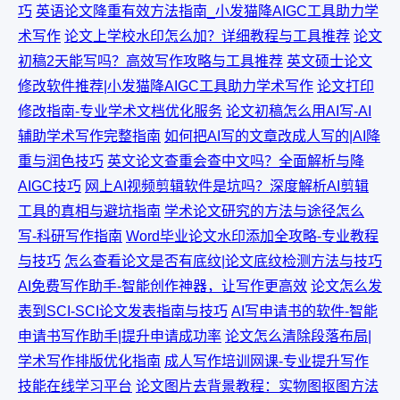
巧
英语论文降重有效方法指南_小发猫降AIGC工具助力学
术写作
论文上学校水印怎么加？详细教程与工具推荐
论文
初稿2天能写吗？高效写作攻略与工具推荐
英文硕士论文
修改软件推荐|小发猫降AIGC工具助力学术写作
论文打印
修改指南-专业学术文档优化服务
论文初稿怎么用AI写-AI
辅助学术写作完整指南
如何把AI写的文章改成人写的|AI降
重与润色技巧
英文论文查重会查中文吗？全面解析与降
AIGC技巧
网上AI视频剪辑软件是坑吗？深度解析AI剪辑
工具的真相与避坑指南
学术论文研究的方法与途径怎么
写-科研写作指南
Word毕业论文水印添加全攻略-专业教程
与技巧
怎么查看论文是否有底纹|论文底纹检测方法与技巧
AI免费写作助手-智能创作神器，让写作更高效
论文怎么发
表到SCI-SCI论文发表指南与技巧
AI写申请书的软件-智能
申请书写作助手|提升申请成功率
论文怎么清除段落布局|
学术写作排版优化指南
成人写作培训网课-专业提升写作
技能在线学习平台
论文图片去背景教程：实物图抠图方法