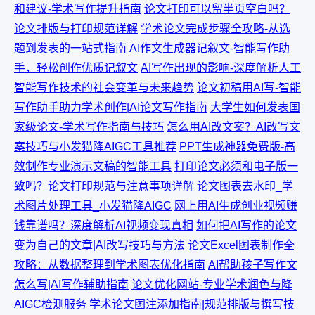
和建议-学术写作提升指南
论文打印可以留半页空白吗？
论文排版与打印规范详解
学术论文完成步骤全攻略-从选
题到发表的一站式指南
AI作文生成器记叙文-智能写作助
手，轻松创作优质记叙文
AI写作出现的影响-深度解析人工
智能写作技术的社会变革与未来趋势
论文初稿用AI写-智能
写作助手助力学术创作|AI论文写作指南
大学生如何发表国
家级论文-学术写作指南与技巧
怎么用AI改文案？AI改写文
案技巧与小发猫降AIGC工具推荐
PPT生成神器免费版-高
效制作专业演示文稿的智能工具
打印论文必须和电子版一
致吗？论文打印规范与注意事项详解
论文图表去水印_学
术图片处理工具_小发猫降AIGC
网上用AI生成创业视频赚
钱靠谱吗？深度解析AI视频变现真相
如何把AI写作的论文
变为自己的文章|AI改写技巧与方法
论文Excel图表制作全
攻略：从数据整理到学术图表优化指南
AI帮助孩子写作文
怎么写|AI写作辅助指南
论文优化网站-专业学术润色与降
AIGC检测服务
学术论文图注添加指南|规范排版与撰写技