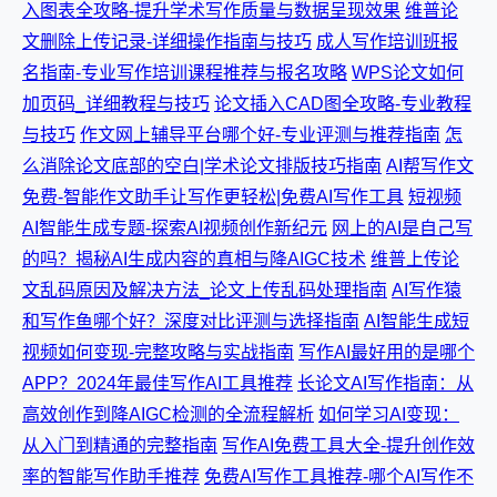
入图表全攻略-提升学术写作质量与数据呈现效果
维普论
文删除上传记录-详细操作指南与技巧
成人写作培训班报
名指南-专业写作培训课程推荐与报名攻略
WPS论文如何
加页码_详细教程与技巧
论文插入CAD图全攻略-专业教程
与技巧
作文网上辅导平台哪个好-专业评测与推荐指南
怎
么消除论文底部的空白|学术论文排版技巧指南
AI帮写作文
免费-智能作文助手让写作更轻松|免费AI写作工具
短视频
AI智能生成专题-探索AI视频创作新纪元
网上的AI是自己写
的吗？揭秘AI生成内容的真相与降AIGC技术
维普上传论
文乱码原因及解决方法_论文上传乱码处理指南
AI写作猿
和写作鱼哪个好？深度对比评测与选择指南
AI智能生成短
视频如何变现-完整攻略与实战指南
写作AI最好用的是哪个
APP？2024年最佳写作AI工具推荐
长论文AI写作指南：从
高效创作到降AIGC检测的全流程解析
如何学习AI变现：
从入门到精通的完整指南
写作AI免费工具大全-提升创作效
率的智能写作助手推荐
免费AI写作工具推荐-哪个AI写作不