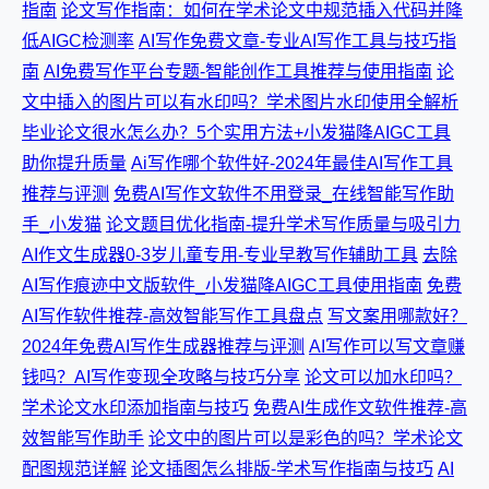
指南
论文写作指南：如何在学术论文中规范插入代码并降
低AIGC检测率
AI写作免费文章-专业AI写作工具与技巧指
南
AI免费写作平台专题-智能创作工具推荐与使用指南
论
文中插入的图片可以有水印吗？学术图片水印使用全解析
毕业论文很水怎么办？5个实用方法+小发猫降AIGC工具
助你提升质量
Ai写作哪个软件好-2024年最佳AI写作工具
推荐与评测
免费AI写作文软件不用登录_在线智能写作助
手_小发猫
论文题目优化指南-提升学术写作质量与吸引力
AI作文生成器0-3岁儿童专用-专业早教写作辅助工具
去除
AI写作痕迹中文版软件_小发猫降AIGC工具使用指南
免费
AI写作软件推荐-高效智能写作工具盘点
写文案用哪款好？
2024年免费AI写作生成器推荐与评测
AI写作可以写文章赚
钱吗？AI写作变现全攻略与技巧分享
论文可以加水印吗？
学术论文水印添加指南与技巧
免费AI生成作文软件推荐-高
效智能写作助手
论文中的图片可以是彩色的吗？学术论文
配图规范详解
论文插图怎么排版-学术写作指南与技巧
AI