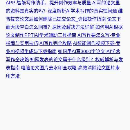
APP-智能写作助手，提升创作效率与质量
AI写的论文里
的资料是真实的吗？深度解析AI学术写作的真实性问题
维
普提交论文后如何删除已提交论文_详细操作指南
论文下
面大段空白怎么回事？原因及解决方法详解
如何用AI根据
论文制作PPT|AI学术辅助工具指南
AI写作要怎么写-专业
指南与实用技巧|AI写作完全攻略
AI智能创作视频下载-专
业AI视频生成与下载指南
如何用AI写3000字论文-AI学术
写作全攻略
知网发表的论文属于什么级别？权威解析与发
表指南
电脑论文图片去水印全攻略-高效清除论文图片水
印方法