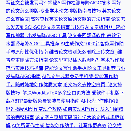
写征文会被发现吗？揭秘AI写作检测与降AIGC技术
写好
的论文怎么排版-专业学术论文排版指南与技巧
英文论文
怎么查原文|高效查找英文论文原始文献的方法指南
论文怎
么发表到SCI-SCI论文发表指南与技巧
AI文章编辑器_智能
写作神器_小发猫降AIGC工具
论文来回翻译软件-高效学
术翻译与降AIGC工具推荐
AI生成作文1000字-智能写作助
手与原创性优化指南
维普论文检测怎么删除上传文章_维
普查重删除方法指南
论文里可以插入截图吗？学术写作规
范与实用技巧指南
智能论文写作助手-AI论文工具推荐与小
发猫降AIGC指南
AI作文生成器免费手机版-智能写作助
手，随时随地创作优质文章
论文怎么去掉空白页_论文排
版技巧_解决Word/LaTeX多余空白页方法
爱软件手机版下
载-78TP最新版免费安装与使用指南
AI小说写作能挣钱
吗？揭秘AI创作变现全攻略
如何实现AI写作：从入门到精
通的完整指南
论文空白页加页码吗？学术论文格式规范详
解
AI免费写作生成-智能创作助手，让写作更高效
论文插