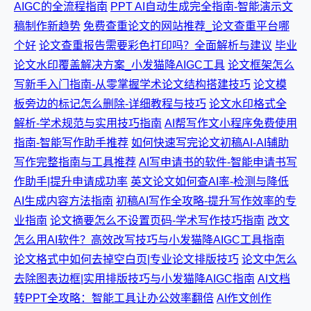
AIGC的全流程指南
PPT AI自动生成完全指南-智能演示文
稿制作新趋势
免费查重论文的网站推荐_论文查重平台哪
个好
论文查重报告需要彩色打印吗？全面解析与建议
毕业
论文水印覆盖解决方案_小发猫降AIGC工具
论文框架怎么
写新手入门指南-从零掌握学术论文结构搭建技巧
论文模
板旁边的标记怎么删除-详细教程与技巧
论文水印格式全
解析-学术规范与实用技巧指南
AI帮写作文小程序免费使用
指南-智能写作助手推荐
如何快速写完论文初稿AI-AI辅助
写作完整指南与工具推荐
AI写申请书的软件-智能申请书写
作助手|提升申请成功率
英文论文如何查AI率-检测与降低
AI生成内容方法指南
初稿AI写作全攻略-提升写作效率的专
业指南
论文摘要怎么不设置页码-学术写作技巧指南
改文
怎么用AI软件？高效改写技巧与小发猫降AIGC工具指南
论文格式中如何去掉空白页|专业论文排版技巧
论文中怎么
去除图表边框|实用排版技巧与小发猫降AIGC指南
AI文档
转PPT全攻略：智能工具让办公效率翻倍
AI作文创作