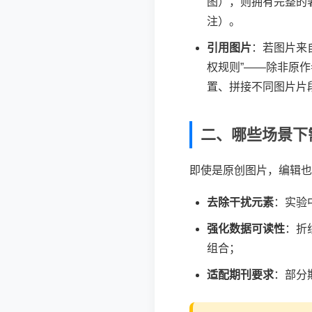
图），则拥有完整的
注）。
引用图片
：若图片来自
权规则”——除非原作
置、拼接不同图片片
二、哪些场景下
即使是原创图片，编辑也
去除干扰元素
：实验
强化数据可读性
：折
组合；
适配期刊要求
：部分期