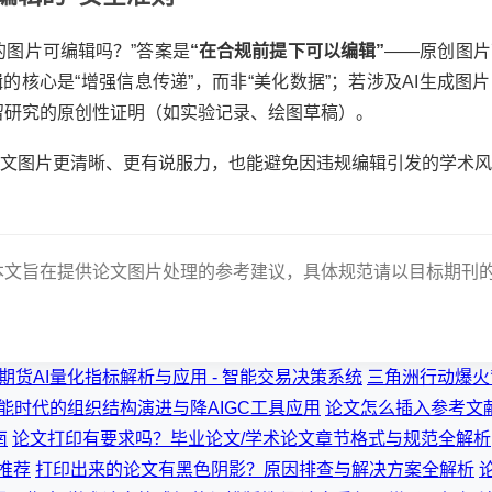
的图片可编辑吗？”答案是
“在合规前提下可以编辑”
——原创图片
的核心是“增强信息传递”，而非“美化数据”；若涉及AI生成图片
保留研究的原创性证明（如实验记录、绘图草稿）。
文图片更清晰、更有说服力，也能避免因违规编辑引发的学术风
南 | 本文旨在提供论文图片处理的参考建议，具体规范请以目标期
期货AI量化指标解析与应用 - 智能交易决策系统
三角洲行动爆火
能时代的组织结构演进与降AIGC工具应用
论文怎么插入参考文
南
论文打印有要求吗？毕业论文/学术论文章节格式与规范全解析
推荐
打印出来的论文有黑色阴影？原因排查与解决方案全解析