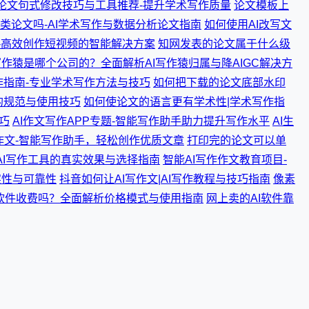
论文句式修改技巧与工具推荐-提升学术写作质量
论文模板上
析类论文吗-AI学术写作与数据分析论文指南
如何使用AI改写文
序-高效创作短视频的智能解决方案
知网发表的论文属于什么级
写作猿是哪个公司的？全面解析AI写作猿归属与降AIGC解决方
作指南-专业学术写作方法与技巧
如何把下载的论文底部水印
的规范与使用技巧
如何使论文的语言更有学术性|学术写作指
巧
AI作文写作APP专题-智能写作助手助力提升写作水平
AI生
小作文-智能写作助手，轻松创作优质文章
打印完的论文可以单
AI写作工具的真实效果与选择指南
智能AI写作作文教育项目-
实性与可靠性
抖音如何让AI写作文|AI写作教程与技巧指南
像素
辑软件收费吗？全面解析价格模式与使用指南
网上卖的AI软件靠