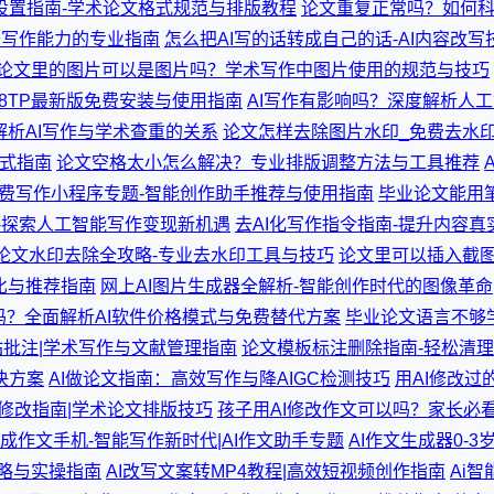
设置指南-学术论文格式规范与排版教程
论文重复正常吗？如何
升写作能力的专业指南
怎么把AI写的话转成自己的话-AI内容改
论文里的图片可以是图片吗？学术写作中图片使用的规范与技巧
78TP最新版免费安装与使用指南
AI写作有影响吗？深度解析人
解析AI写作与学术查重的关系
论文怎样去除图片水印_免费去水印
式指南
论文空格太小怎么解决？专业排版调整方法与工具推荐
免费写作小程序专题-智能创作助手推荐与使用指南
毕业论文能用
会-探索人工智能写作变现新机遇
去AI化写作指令指南-提升内容
论文水印去除全攻略-专业去水印工具与技巧
论文里可以插入截
比与推荐指南
网上AI图片生成器全解析-智能创作时代的图像革命
吗？全面解析AI软件价格模式与免费替代方案
毕业论文语言不够
批注|学术写作与文献管理指南
论文模板标注删除指南-轻松清理W
决方案
AI做论文指南：高效写作与降AIGC检测技巧
用AI修改过
修改指南|学术论文排版技巧
孩子用AI修改作文可以吗？家长必
生成作文手机-智能写作新时代|AI作文助手专题
AI作文生成器0-
攻略与实操指南
AI改写文案转MP4教程|高效短视频创作指南
Ai