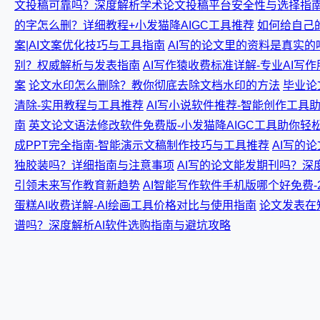
文投稿可靠吗？深度解析学术论文投稿平台安全性与选择指
的字怎么删？详细教程+小发猫降AIGC工具推荐
如何给自己
案|AI文案优化技巧与工具指南
AI写的论文里的资料是真实的
别？权威解析与发表指南
AI写作猿收费标准详解-专业AI写
案
论文水印怎么删除？教你彻底去除文档水印的方法
毕业论
清除-实用教程与工具推荐
AI写小说软件推荐-智能创作工具
南
英文论文语法修改软件免费版-小发猫降AIGC工具助你轻
成PPT完全指南-智能演示文稿制作技巧与工具推荐
AI写的
独胶装吗？详细指南与注意事项
AI写的论文能发期刊吗？深
引领未来写作教育新趋势
AI智能写作软件手机版哪个好免费-
蛋糕AI收费详解-AI绘画工具价格对比与使用指南
论文发表在
谱吗？深度解析AI软件选购指南与避坑攻略