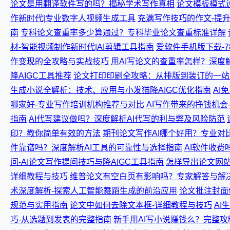
论文是用翻译软件写的吗？揭秘学术写作真相
论文模板模式
作新时代|专业数字人视频生成工具
充满写作技巧的作文-提
南
专科论文查重率多少算通过？专科毕业论文查重标准详解
材-智能视频制作新时代|AI剪辑工具指南
爱软件手机版下载-
作变现的全攻略与实战技巧
用AI写论文的查重率怎样？深度
降AIGC工具推荐
论文打印印刷全攻略：从排版到装订的一站
生成小说全解析：技术、应用与小发猫降AIGC优化指南
AI
哪家好-专业写作培训机构推荐与对比
AI写作带来的挣钱机
指南
AI代写建议做吗？深度解析AI代写的利与弊及风险防范
印？教你简单有效的方法
期刊论文写作AI哪个好用？专业对
件靠谱吗？深度解析AI工具的可靠性与选择指南
AI软件收费
问-AI论文写作提问技巧与降AIGC工具指南
怎样导出论文网站
详细教程与技巧
维普论文有空白页有影响吗？专家解答与解
术深度解析-探索人工智能舞蹈生成的前沿应用
论文批注封面
规范与实用指南
论文中如何去除文本框-详细教程与技巧
AI
巧-从选题到发表的完整指南
新手用AI写小说赚钱么？完整