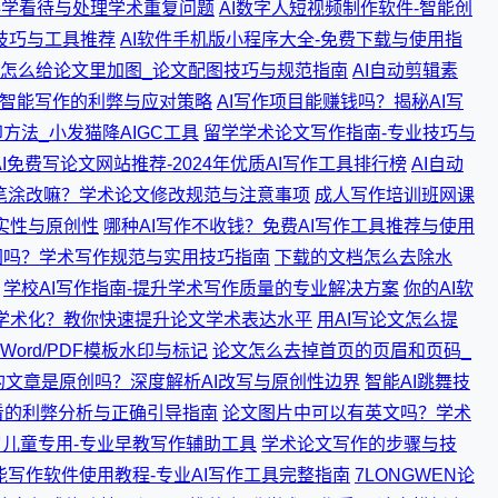
科学看待与处理学术重复问题
AI数字人短视频制作软件-智能创
写技巧与工具推荐
AI软件手机版小程序大全-免费下载与使用指
怎么给论文里加图_论文配图技巧与规范指南
AI自动剪辑素
工智能写作的利弊与应对策略
AI写作项目能赚钱吗？揭秘AI写
方法_小发猫降AIGC工具
留学学术论文写作指南-专业技巧与
AI免费写论文网站推荐-2024年优质AI写作工具排行榜
AI自动
笔涂改嘛？学术论文修改规范与注意事项
成人写作培训班网课
真实性与原创性
哪种AI写作不收钱？免费AI写作工具推荐与使用
图吗？学术写作规范与实用技巧指南
下载的文档怎么去除水
学校AI写作指南-提升学术写作质量的专业解决方案
你的AI软
学术化？教你快速提升论文学术表达水平
用AI写论文怎么提
ord/PDF模板水印与标记
论文怎么去掉首页的页眉和页码_
的文章是原创吗？深度解析AI改写与原创性边界
智能AI跳舞技
看的利弊分析与正确引导指南
论文图片中可以有英文吗？学术
3岁儿童专用-专业早教写作辅助工具
学术论文写作的步骤与技
智能写作软件使用教程-专业AI写作工具完整指南
7LONGWEN论