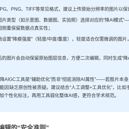
JPG、PNG、TIFF等常见格式，建议上传原始分辨率的图片以
图片类型（如示意图、数据图、实验照）选择对应的“降AI模式”
图侧重保留数据点真实性；
动设置“降痕强度”（轻度/中度/重度），轻度适合仅需微调的图片
后的图片会自动保留原始图层信息，方便二次编辑，同时生成“降A
AIGC工具是“辅助优化”而非“彻底消除AI属性”——若图片本身是
能因缺乏原创性被质疑。建议结合“人工调整+工具优化”，比如手
加个性化标注，再用工具弱化整体AI感，更符合学术规范。
编辑的“安全准则”