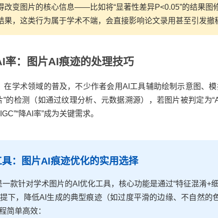
改变图片的核心信息——比如将“显著性差异P<0.05”的结果图修改为
结果，这类行为属于学术不端，会直接影响论文录用甚至引发撤
降AI率：图片AI痕迹的处理技巧
GC）在学术领域的普及，不少作者会用AI工具辅助绘制示意图、
图片”的检测（如通过纹理分析、元数据溯源），若图片被判定为“A
GC”“降AI率”成为关键需求。
工具：图片AI痕迹优化的实用选择
具是一款针对学术图片的AI优化工具，核心功能是通过“特征混淆+
提下，降低AI生成的典型痕迹（如过度平滑的边缘、不自然的
程简单高效：