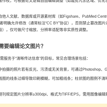
著作权，可根据论文逻辑自由编辑调整（如裁剪冗余区域、优化
他人文献、数据库或开源素材库（如Figshare、PubMed Cent
者明确允许修改（通常标注“CC BY”协议），否则禁止篡改图
段），仅可做尺寸缩放、分辨率适配等非实质性调整。
需要编辑论文图片？
需服务于“清晰传达信息”的目标，常见合理场景包括：
中拍摄的照片若有反光、污渍或无关背景，可通过Photoshop、
线图的线条过细导致印刷模糊，可加粗线条；柱状图的图例不清
刊规定图片分辨率≥300dpi、格式为TIFF/EPS，需用图像编