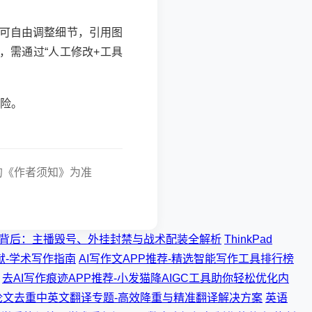
可自由调整细节，引用图
，需通过“人工修改+工具
险。
刊的《作者须知》为准
背后：主播毁号、外挂封禁与战术配装全解析
ThinkPad
献-学术写作指南
AI写作文APP推荐-精选智能写作工具排行榜
去AI写作痕迹APP推荐-小发猫降AIGC工具助你轻松优化内
论文去重中英文翻译专题-高效降重与精准翻译解决方案
英语