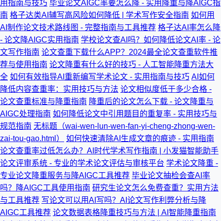
用指南与技巧
毕业论文AIGC率要怎么降 - 实用降重与降AIGC指
南
格子达类AI辅写高风险如何降低 | 学术写作安全指南
如何用
AI制作论文技术路线图 - 完整指南与工具推荐
格子达AI率怎么降
- 论文降AIGC实用指南
学校论文查AI吗？如何降低论文AI率 - 论
文写作指南
论文查重下载什么APP？2024最全论文查重软件推
荐与使用指南
论文降重有什么好的技巧 - 人工智能降重方法大
全
如何有效指导AI重新编写学术论文 - 实用指南与技巧
AI如何
降低内容查重率：实用技巧与方法
论文相似度低于多少合格 -
论文查重标准与降重指南
降重后的论文怎么下载 - 论文降重与
AIGC处理指南
如何降低论文中引用题目的重复率 - 实用技巧与
规范指南
无标题（wai-wen-lun-wen-fan-yi-cheng-zhong-wen-
zai-tou-gao.html）
如何快速清除AI生成文章的痕迹 - 实用指南
论文查重率过低怎么办？AI时代学术写作指南 | 小发猫智能助手
论文评审系统 - 专业的学术论文评估与审核平台
学术论文降重 -
专业论文降重服务与降AIGC工具推荐
毕业论文抽检会查AI率
吗？降AIGC工具使用指南
研究生论文怎么免费查重？实用方法
与工具推荐
写论文可以用AI写吗？AI论文写作利弊分析与降
AIGC工具推荐
论文数据表格降重技巧与方法 | AI智能降重指南