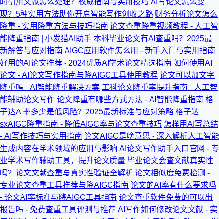
时引用文献怎么处理？权威指南与实用技巧
AI写论文怎么变
现？5种实用方法助你开启智能写作创收之路
财务分析论文怎么
降重 - 实用降重方法与技巧指南
论文查重降重视频教程 - 人工智
能降重指南 | 小发猫AI助手
本科毕业论文有AI查重吗？2025最
新解答与应对指南
AIGC应用软件怎么用 - 新手入门与实用指南
好用的AI论文推荐 - 2024优质AI学术论文精选指南
如何使用AI
论文 - AI论文写作指南与降AIGC工具使用教程
论文可以加文字
降重吗 - AI智能降重解决方案
工科论文降重率提升指南 - 人工智
能辅助论文写作
论文降重有哪些方式方法 - AI智能降重指南
格
子达AI率多少是低风险？2025最新标准与应对策略
格子达
sxAIGC降重指南 - 降低AIGC率与论文查重技巧
怎样用AI写总结
- AI写作技巧与实用指南
论文AIGC是啥意思 - 深入解析人工智能
生成内容在学术领域的应用与影响
AI论文写作助手入口官网 - 专
业学术写作辅助工具，提升论文质量
毕业论文会查文献真实性
吗？论文文献查重与真实性验证全解析
论文相似度免费检测 -
专业论文查重工具推荐与降AIGC指南
论文的AI率有什么要求吗
- 论文AI率标准与降AIGC工具指南
论文查重软件免费的可以出
报告吗 - 免费查重工具评测与推荐
AI写作如何修改论文文献 - 实