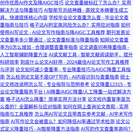
创作优质AI作文及降AIGC技巧
论文查重被标红了怎么办？实用
解决方法与降重技巧
AI智能写总结神器 - 高效文本摘要生成工
具，快速提炼核心内容
学校毕业论文查重怎么查 - 毕业论文查
重指南与技巧
格子达AI判定高风险怎么办？实用应对指南
如何
使用AI写论文 - AI论文写作指南与降AIGC工具推荐
期刊发表论
文查重率多少算通过 - 论文查重标准与降重指南
知网论文查重
率为0怎么增加 - 合理调整查重率指南
论文调查问卷降重指南 -
人工智能辅助降重方法
AI读文献工具 - 智能文献阅读助手，提升
科研效率
到底什么论文AI好用 - 2024最佳AI论文写作工具推荐
与评测
论文如何减少查重率 - 专业降重技巧与AIGC降重工具指
南
怎么检测论文是不是GPT写的 - AI内容识别与查重指南
硕士
论文修改说明怎么写 - 专业指导与范例参考
论文降重12315 - 专
业论文降重服务平台 | AI降重/AIGC降重/人工降重一站式解决方
案
格子达AI怎么降重？简单实用方法分享
论文校内重复率是怎
么查的？全面解析与应对指南
如何在网上查询论文真假 - 实用
指南与工具推荐
怎么用AI写论文且带真实参考文献 - AI学术写作
指南
AI写作论文会被查么？如何降低AI率通过学术检测
论文公
式定义降重技巧 - AI智能降重方法指南
AI写的作文查重率高吗？