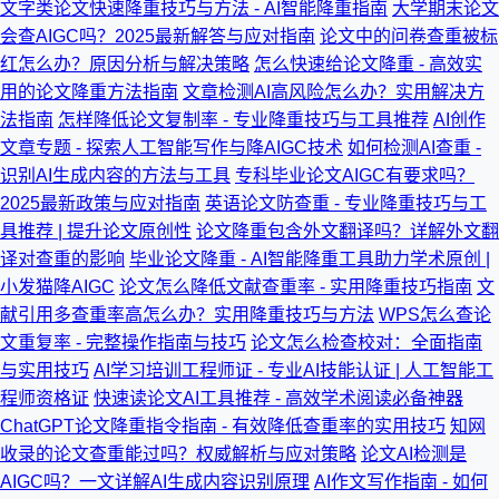
文字类论文快速降重技巧与方法 - AI智能降重指南
大学期末论文
会查AIGC吗？2025最新解答与应对指南
论文中的问卷查重被标
红怎么办？原因分析与解决策略
怎么快速给论文降重 - 高效实
用的论文降重方法指南
文章检测AI高风险怎么办？实用解决方
法指南
怎样降低论文复制率 - 专业降重技巧与工具推荐
AI创作
文章专题 - 探索人工智能写作与降AIGC技术
如何检测AI查重 -
识别AI生成内容的方法与工具
专科毕业论文AIGC有要求吗？
2025最新政策与应对指南
英语论文防查重 - 专业降重技巧与工
具推荐 | 提升论文原创性
论文降重包含外文翻译吗？详解外文翻
译对查重的影响
毕业论文降重 - AI智能降重工具助力学术原创 |
小发猫降AIGC
论文怎么降低文献查重率 - 实用降重技巧指南
文
献引用多查重率高怎么办？实用降重技巧与方法
WPS怎么查论
文重复率 - 完整操作指南与技巧
论文怎么检查校对：全面指南
与实用技巧
AI学习培训工程师证 - 专业AI技能认证 | 人工智能工
程师资格证
快速读论文AI工具推荐 - 高效学术阅读必备神器
ChatGPT论文降重指令指南 - 有效降低查重率的实用技巧
知网
收录的论文查重能过吗？权威解析与应对策略
论文AI检测是
AIGC吗？一文详解AI生成内容识别原理
AI作文写作指南 - 如何