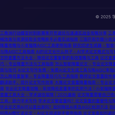
© 2025 学
三角洲行动蝶变时刻新赛季开荒避坑与速通实战全攻略分享
三
械改装与资源获取全攻略新手必看实战指南
三国开局华雄小说
降重攻略与小发猫降AIGC工具使用指南
研究综述生成器 - 智
与降AIGC工具指南
AI的论文长什么样子 - AI学术论文格式与
文防查重方法大全 - 降低论文重复率的有效策略与工具
论文查
巧 - 专业降重方法与工具指南
怎么智能降重论文 - 专业论文降
南与技巧
AI论文写作免费 - 免费AI论文生成工具与降AIGC率指
怎么降低重复率 - 专业降重技巧与工具指南
教师论文查重软件推
翻译助手，提升论文写作效率
大雅论文查重降重指南 - 专业论
南
毕业论文降重攻略 - 有效降低查重率的实用方法 | 小发猫降
查重工具大全 - 学术诚信保障 | 2025最新
论文降重需要自己修
工具，助力学术写作
学术论文要查重吗？论文查重的重要性与
毕业论文用AI可以查出来吗？如何降低AI率及AIGC检测方法
到
何用AI帮忙读论文 - AI论文阅读助手使用指南
论文发表如何避坑