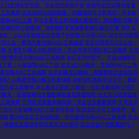
入口官网大学生版 - 专业论文检测平台
本科毕业论文降低查重
C工具推荐
论文如何在知网查重 - 完整指南与注意事项 | 学术查
发猫降AIGC工具
写论文看书上的内容会重复吗？视频解析与解决
译真的可以降重吗？深度解析文本降重原理与最佳方案
为什么
好 - 2024年最佳论文查重平台推荐与评测
AIGC论文检测降低
么办 - 解决方案与降AIGC工具指南
论文引用率为0怎么办 -
推荐
大学生抄袭论文检测软件 - 专业学术不端检测工具推荐
论文
作利弊分析与降AIGC工具推荐
AI论文写作软件 - 专业AI辅助学
案 - 小发猫降AIGC工具
论文减少AI痕迹 - 专业降AIGC工具
指南与降AIGC工具推荐
论文初稿怎么删除 - 完整删除方法与技巧
过吗？AI降重原理与解决方案详解
AI如何写本科毕业论文 - 智能
色技巧与工具推荐
怎么看自己的论文题目 - 论文选题指南与技巧
要求 - 各级职称论文重复率标准及降重指南
论文怎么检测自建
重工具推荐
万方论文查重步骤详解 - 专业论文查重指南
大学生论
率方法与小发猫降AIGC工具使用指南
快速读论文AI工具推荐 - 高
详解
翻译外文论文投稿指南 - 学术翻译与降AIGC工具推荐
论文
 - 降低论文错误率的实用方法与技巧
论文企业介绍降重技巧 -