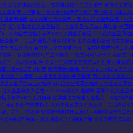
业论文快速降重的方法 - 高效降重技巧与工具推荐
维普论文查重
论文质量的专业指南
硕士论文用AI润色可以吗？专业解析与降AIG
C工具使用指南
论文AI写作怎么润色 - 专业AI论文润色指南 | 小
助手
化学实验类论文查重指南 - 专业降重技巧与工具推荐
来回翻
作 - AI内容优化指南与降AIGC工具使用教程
什么论文查重网站最
低查重率 - 专业降重指南与实用技巧
论文查重和自己的文章重复怎
重技巧与工具指南
英文毕业论文降重指南 - 高效降重技巧与工具
重攻略 - 专业降重技巧与工具指南
写论文用AI写行吗？AI论文写
巧 | 小发猫AI助手
论文写作AI查重率高怎么办？专业降重解决方
指南与降AIGC工具推荐
如何使用AI辅助写作论文 - AI论文写作
重修改全过程图 - 从查重到降重的完整指南
用AI改论文查重能
面洪涝灾害评估与应对指南
SCI论文在线润色指南 - 专业论文润
论文查重率多少合格 - 2025年最新标准解析
晋职称论文查重率
作指南与降AIGC工具推荐
化学类论文降重专业指南 - AI智能降
高？全面解析与降重指南
本科毕业论文AI率怎么降 - 专业降AI
方下载，提升写作质量
论文智能降重什么意思 - AI降重原理与工具
的小妙招如何翻译 - 论文降重技巧与翻译指南
论文差错率怎么改