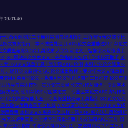
午09:01:41
行动西楼调控房二十连开实测与避坑指南
三角洲行动S7赛季枪
解决方案指南 - 学术诚信处理
用AI写论文查重能过吗？AI论文
I论文质量与降AIGC工具效果
大学AI写论文 - 智能学术写作助手
服务
SCI网站怎么搜索论文 - 完整指南与技巧 | 学术科研助手
论
重 - 专业AI论文降重工具 | 智能降AIGC检测
本科毕业论文降重技
率工具，提升论文原创性
SCI论文降重教程 - 专业学术论文降重指
何使用AI免费写论文 - 免费AI论文写作指南与工具推荐
论文查重
专业指导与实用技巧 | 提升论文质量
论文写作AI翻译 - 专业学术
重解决方案
使用AI软件写医学论文 - 专业医学论文AI辅助写作指
SCI论文降重技能大全 - 专业降重技巧与工具指南
SCI论文免费
业降重攻略与优质查重平台推荐
AI免费写作论文 - 专业AI论文生成
具使用教程
本科论文AI率高会怎么样 - 降AIGC率方法与风险解析
卷怎么避免查重 - 学术写作降重指南 | 小发猫降AIGC工具
如
- 学术诚信指南
毕业论文降重的办法 - 高效降重技巧与工具推