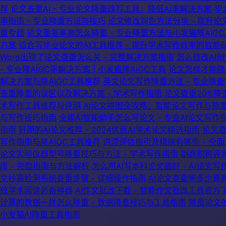
荐
论文去重AI - 专业论文降重改写工具，降低AI率解决方案
毕
率指南 - 专业降重方法与技巧
论文修改润色方法分享 - 提升
重专题
论文重复率高怎么降重 - 专业降重方法与小发猫降AIG
方案
适合写毕业论文的AI工具推荐 - 提升学术写作效率的智能
Word出现了论文查重怎么关 - 完整解决方案指南
怎么修改AI创
- 专业降AIGC率解决方案 | 小发猫降AIGC工具
论文怎样才能降
解决方案与降AIGC工具推荐
英文论文写作降重方法 - 专业降
查重降重的误区以及解决方案 - 学术写作指南
论文查重20%降
术写作工具推荐与评测
AI论文拼图全攻略：智能论文写作与降重技
与写作技巧指南
全能AI智能助手怎么写论文 - 专业AI论文写作
指南
好用的AI论文推荐 - 2024优质AI学术论文精选指南
论文查
写作指南与降AIGC工具推荐
洪涝评估指引及措施有哪些 - 全
论文实验仪器型号降重技巧与方法 - 学术写作指南
副高职称评审
库 - 完整指南与方法解析
怎么用AI写本科论文最好 - AI论文写
文抄袭检测系统查重步骤 - 详细操作指南
AI论文查重率多少算
效学术阅读必备神器
AI作文批改下载 - 智能作文批改工具官
计算的数据一样怎么降重 - 数据降重技巧与工具指南
降重论文
小发猫AI降重工具指南