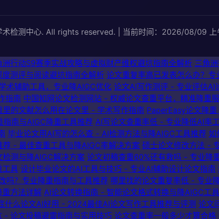
术检测中心. All rights reserved. | 当前时间：2026/08/09 上
角洲行动S9赛季实战攻略与虚拟财产维权避坑指南全解析
三角洲
深度测评与阅读避坑指南全解析
论文重复率高已发表怎么办？专业
能学术辅助工具，专业降AIGC优化
论文AI写作测评 - 专业评估A
写作指南
中国知网论文检测网站 - 权威论文查重平台，精准降重
重里的文献怎么用在论文里 - 学术写作指南
PaperEasy论文降
重指南与AIGC降重工具推荐
AI写论文查重率低 - 专业降低AI
南
毕业论文用AI写的怎么查 - AI检测方法与降AIGC工具推荐
如
荐 - 最佳查重工具与降AIGC率解决方案
硕士论文修改方法 - 
文检测与降AIGC解决方案
论文初稿查重60%还有救吗 - 专业降
重工具
设计毕业论文的AI工具与技巧 - 专业AI辅助设计论文指南
改吗？专业降重指南与工具推荐
哪里找的论文重复率低 - 专
降重方法详解
AI论文转换指南 - 智能论文格式转换与降AIGC工
底什么论文AI好用 - 2024最佳AI论文写作工具推荐与评测
论文问
 - 论文投稿避雷指南与实用技巧
论文查重率一般多少才算合格 