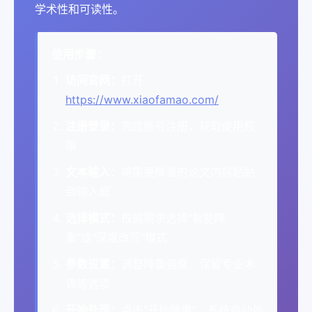
学术性和可读性。
使用步骤：
访问官网：
打开
https://www.xiaofamao.com/
注册登录：
完成账号注册，获取使用权
限
文本输入：
将需要降重的论文内容粘贴
到输入框
选择模式：
根据需求选择"智能降
重"或"深度改写"模式
参数设置：
调整降重强度、保留专业术
语等选项
开始处理：
点击"开始降重"，系统自动处