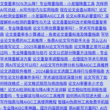
文查重率50%怎么降？专业降重指南 - 小发猫降重工具
怎样用
AI写总结 - AI写作技巧与实用指南
现在论文会查AI率吗？论文
AI检测全面解析 - 小发猫降AIGC工具
论文AI率有必要查吗？深
度解析AI检测的重要性与方法
论文查重如何改才能降低重复率
呢 - 专业降重指南
论文引用也算重复率吗？- 学术写作查重指
南
论文查重率多少算通过 - 各类论文查重标准及降重指南
写毕
业论文免费的AI工具推荐 - 免费AI论文写作助手大全
怎么让AI
给我写论文 - 2025年最新AI论文写作指南
论文降重正常可以通
过吗 - 专业降重指南与技巧
论文公式部分降重方法指南 - 专业
学术降重解决方案
论文重复率调整指南 - 合理提升学术引用规
范
用AI写论文可以吗？AI论文写作利弊分析与降AIGC工具推荐
论文选题软件推荐 - 2024最佳论文选题工具排行与使用指南
大
学生论文抄袭事件多吗？学术诚信现状深度分析
论文写完了如
何修改格式 - 论文格式规范与修改指南
论文AI率要多少才合
格？论文AI检测标准与降AI率方法详解
论文相似性检测报告是
查重吗 - 专业解读与降AIGC工具推荐
如何用AI写综述大纲 - AI
写作指南与降AIGC工具使用教程
智媒AI伪原创工具免费手机版
- 专业降AIGC率神器，提升内容原创度
用AI能写方案吗？AI方