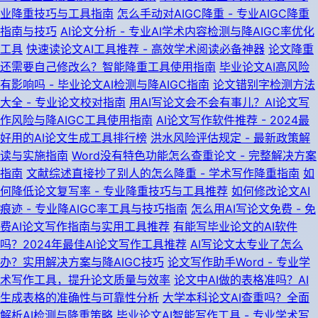
业降重技巧与工具指南
怎么手动对AIGC降重 - 专业AIGC降重
指南与技巧
AI论文分析 - 专业AI学术内容检测与降AIGC率优化
工具
快速读论文AI工具推荐 - 高效学术阅读必备神器
论文降重
还需要自己修改么？智能降重工具使用指南
毕业论文AI高风险
有影响吗 - 毕业论文AI检测与降AIGC指南
论文错别字检测方法
大全 - 专业论文校对指南
用AI写论文会不会有事儿？AI论文写
作风险与降AIGC工具使用指南
AI论文写作软件推荐 - 2024最
好用的AI论文生成工具排行榜
洪水风险评估规定 - 最新政策解
读与实施指南
Word没有特色功能怎么查重论文 - 完整解决方案
指南
文献综述直接抄了别人的怎么降重 - 学术写作降重指南
如
何降低论文复写率 - 专业降重技巧与工具推荐
如何修改论文AI
痕迹 - 专业降AIGC率工具与技巧指南
怎么用AI写论文免费 - 免
费AI论文写作指南与实用工具推荐
有能写毕业论文的AI软件
吗？2024年最佳AI论文写作工具推荐
AI写论文太专业了怎么
办？实用解决方案与降AIGC技巧
论文写作助手Word - 专业学
术写作工具，提升论文质量与效率
论文中AI做的表格准吗？AI
生成表格的准确性与可靠性分析
大学本科论文AI查重吗？全面
解析AI检测与降重策略
毕业论文AI智能写作工具 - 专业学术写