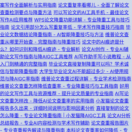
案写作全面解析与实用指南
论文重复率看哪儿 - 全面了解论文
查重检测要点与降重方法
可以写论文的AI工具手机 - 最佳论文
写作AI应用推荐
WPS论文降重功能详解 - 专业降重工具与技巧
指南
论文引用部分怎么写重复率低 - 学术写作降重技巧指南
毕
业论文数据结论降重指南 - AI智能降重技巧与方法
维普论文查
重从哪里开始查 - 完整指南与降重技巧
论文中的AI痕迹是什
么？如何识别和降低AI痕迹 - 专业解析
论文AI创作 - 专业AI辅
助论文写作指南与降AIGC工具推荐
AI写作助手写小说教程 - 从
入门到精通的完整指南
毕业论文直接复制降重可以吗？学术诚
信与智能降重指南
大学生毕业论文AI不能超过多少 - AI使用规
范与降AIGC率指南
维普论文查重过程详解 - 专业学术检测指南
维普论文查重怎样降低查重率 - 专业降重技巧与工具指南
好用
的论文写作工具与资源推荐 - 提升论文质量的专业指南
AI写论
文查重怎样改 - 降低AI论文查重率的实用指南
小发猫论文查重
报告多久出来 - 详细时间说明与影响因素分析
直接复制的论文
怎么降重 - 专业论文降重指南 | 小发猫降AIGC工具
论文AI分析
总结报告 - 专业AI内容检测与学术写作辅助
论文查重报告图片
- 专业查重报告解读与降重指南
本科论文查重率如何降低 - 专