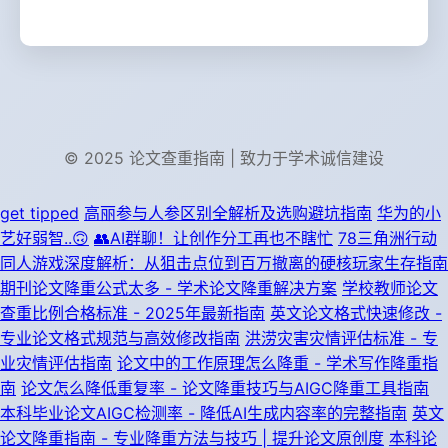
© 2025 论文查重指南 | 致力于学术诚信建设
get tipped
高丽参与人参区别全解析及选购避坑指南
华为的小
艺好弱智..🙃
👥AI群聊！让创作分工再也不瞎忙
78三角洲行动
同人游戏深度解析：从狙击点位到百万撤离的硬核玩家生存指南
期刊论文降重公式太多 - 学术论文降重解决方案
学校教师论文
查重比例合格标准 - 2025年最新指南
英文论文格式快速修改 -
专业论文格式规范与高效修改指南
洪涝灾害灾情评估标准 - 专
业灾情评估指南
论文中的工作原理怎么降重 - 学术写作降重指
南
论文怎么降低重复率 - 论文降重技巧与AIGC降重工具指南
本科毕业论文AIGC检测率 - 降低AI生成内容率的完整指南
英文
论文降重指南 - 专业降重方法与技巧 | 提升论文原创度
本科论