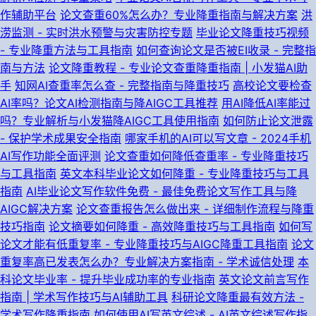
作辅助平台
论文查重60%怎么办？专业降重指南与解决方案
洪
涝监测 - 实时洪水预警与灾害防控专题
毕业论文降重技巧视频
- 专业降重方法与工具指南
如何查询论文是否被EI收录 - 完整指
南与方法
论文降重教程 - 专业论文查重降重指南 | 小发猫AI助
手
知网AI查重率怎么查 - 完整指南与降重技巧
高校论文要检查
AI率吗？论文AI检测指南与降AIGC工具推荐
用AI降低AI率能过
吗？专业解析与小发猫降AIGC工具使用指南
如何防止论文泄露
- 保护学术成果安全指南
哪家手机的AI可以写文章 - 2024手机
AI写作功能全面评测
论文查重如何降低查重率 - 专业降重技巧
与工具指南
英文本科毕业论文如何降重 - 专业降重技巧与工具
指南
AI毕业论文写作软件免费 - 最佳免费论文写作工具与降
AIGC解决方案
论文查重报告怎么做出来 - 详细制作流程与降重
技巧指南
论文摘要如何降重 - 高效降重技巧与工具指南
如何写
论文才能有低重复率 - 专业降重技巧与AIGC降重工具指南
论文
重复率高已发表怎么办？专业解决方案指南 - 学术诚信处理
本
科论文毕业率 - 提升毕业成功率的专业指南
英文论文前言写作
指南 | 学术写作技巧与AI辅助工具
科研论文降重最有效方法 -
学术写作降重指南
如何使用AI写英文综述 - AI英文综述写作指